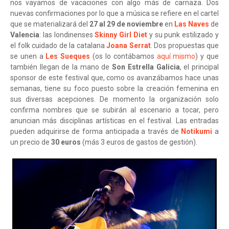
nos vayamos de vacaciones con algo más de carnaza. Dos
nuevas confirmaciones por lo que a música se refiere en el cartel
que se materializará del
27 al 29 de noviembre
en
Las Naves
de
Valencia
: las londinenses
Skinny Girl Diet
y su punk estilizado y
el folk cuidado de la catalana
Joana Serrat
. Dos propuestas que
se unen a
Les Sueques
(os lo contábamos
aquí mismo
) y que
también llegan de la mano de
Son Estrella Galicia
, el principal
sponsor de este festival que, como os avanzábamos hace unas
semanas, tiene su foco puesto sobre la creación femenina en
sus diversas acepciones. De momento la organización solo
confirma nombres que se subirán al escenario a tocar, pero
anuncian más disciplinas artísticas en el festival. Las entradas
pueden adquirirse de forma anticipada a través de
Notikumi
a
un precio de
30 euros
(más 3 euros de gastos de gestión).