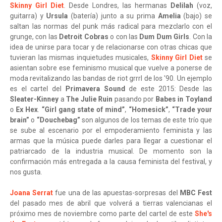
Skinny Girl Diet
. Desde Londres, las hermanas
Delilah
(voz,
guitarra) y
Ursula
(batería) junto a su prima
Amelia
(bajo) se
saltan las normas del punk más radical para mezclarlo con el
grunge, con las
Detroit Cobras
o con las
Dum Dum Girls
. Con la
idea de unirse para tocar y de relacionarse con otras chicas que
tuvieran las mismas inquietudes musicales,
Skinny Girl Diet
se
asientan sobre ese feminismo musical que vuelve a ponerse de
moda revitalizando las bandas de riot grrrl de los '90. Un ejemplo
es el cartel del
Primavera Sound
de este 2015: Desde las
Sleater-Kinney
a
The Julie Ruin
pasando por
Babes in Toyland
o
Ex Hex
.
“Girl gang state of mind”
,
“Homesick”
,
“Trade your
brain”
o
“Douchebag”
son algunos de los temas de este trío que
se sube al escenario por el empoderamiento feminista y las
armas que la música puede darles para llegar a cuestionar el
patriarcado de la industria musical. De momento son la
confirmación más entregada a la causa feminista del festival, y
nos gusta.
Joana Serrat
fue una de las apuestas-sorpresas del
MBC Fest
del pasado mes de abril que volverá a tierras valencianas el
próximo mes de noviembre como parte del cartel de este
She's