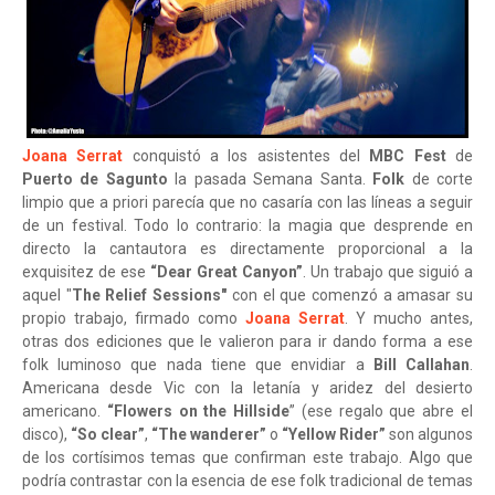
Joana Serrat
conquistó a los asistentes del
MBC Fest
de
Puerto de Sagunto
la pasada Semana Santa.
Folk
de corte
limpio que a priori parecía que no casaría con las líneas a seguir
de un festival. Todo lo contrario: la magia que desprende en
directo la cantautora es directamente proporcional a la
exquisitez de ese
“Dear Great Canyon”
. Un trabajo que siguió a
aquel "
The Relief Sessions"
con el que comenzó a amasar su
propio trabajo, firmado como
Joana Serrat
. Y mucho antes,
otras dos ediciones que le valieron para ir dando forma a ese
folk luminoso que nada tiene que envidiar a
Bill Callahan
.
Americana desde Vic con la letanía y aridez del desierto
americano.
“Flowers on the Hillside
” (ese regalo que abre el
disco),
“So clear”
,
“The wanderer”
o
“Yellow Rider”
son algunos
de los cortísimos temas que confirman este trabajo. Algo que
podría contrastar con la esencia de ese folk tradicional de temas