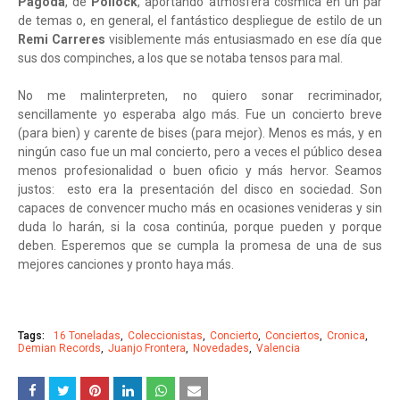
Pagoda
, de
Pollock
, aportando atmósfera cósmica en un par
de temas o, en general, el fantástico despliegue de estilo de un
Remi Carreres
visiblemente más entusiasmado en ese día que
sus dos compinches, a los que se notaba tensos para mal.
No me malinterpreten, no quiero sonar recriminador,
sencillamente yo esperaba algo más. Fue un concierto breve
(para bien) y carente de bises (para mejor). Menos es más, y en
ningún caso fue un mal concierto, pero a veces el público desea
menos profesionalidad o buen oficio y más hervor. Seamos
justos: esto era la presentación del disco en sociedad. Son
capaces de convencer mucho más en ocasiones venideras y sin
duda lo harán, si la cosa continúa, porque pueden y porque
deben. Esperemos que se cumpla la promesa de una de sus
mejores canciones y pronto haya más.
Tags:
16 Toneladas
Coleccionistas
Concierto
Conciertos
Cronica
Demian Records
Juanjo Frontera
Novedades
Valencia