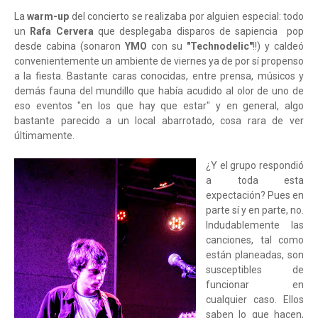
La
warm-up
del concierto se realizaba por alguien especial: todo
un
Rafa Cervera
que desplegaba disparos de sapiencia pop
desde cabina (sonaron
YMO
con su
"Technodelic"
!!) y caldeó
convenientemente un ambiente de viernes ya de por sí propenso
a la fiesta. Bastante caras conocidas, entre prensa, músicos y
demás fauna del mundillo que había acudido al olor de uno de
eso eventos "en los que hay que estar" y en general, algo
bastante parecido a un local abarrotado, cosa rara de ver
últimamente.
¿Y el grupo respondió
a toda esta
expectación? Pues en
parte sí y en parte, no.
Indudablemente las
canciones, tal como
están planeadas, son
susceptibles de
funcionar en
cualquier caso. Ellos
saben lo que hacen,