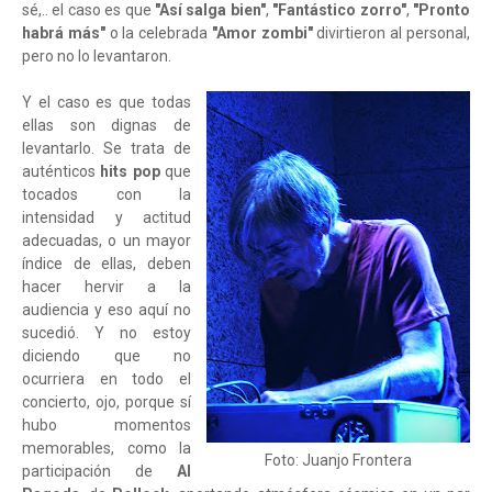
sé,.. el caso es que
"Así salga bien"
,
"Fantástico zorro"
,
"Pronto
habrá más"
o la celebrada
"Amor zombi"
divirtieron al personal,
pero no lo levantaron.
Y el caso es que todas
ellas son dignas de
levantarlo. Se trata de
auténticos
hits pop
que
tocados con la
intensidad y actitud
adecuadas, o un mayor
índice de ellas, deben
hacer hervir a la
audiencia y eso aquí no
sucedió. Y no estoy
diciendo que no
ocurriera en todo el
concierto, ojo, porque sí
hubo momentos
memorables, como la
Foto: Juanjo Frontera
participación de
Al