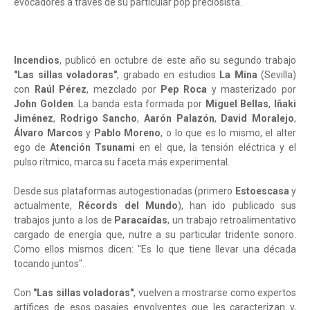
evocadores a través de su particular pop preciosista.
Incendios
, publicó en octubre de este año su segundo trabajo
"Las sillas voladoras"
, grabado en estudios
La Mina
(Sevilla)
con
Raúl Pérez
, mezclado por
Pep Roca
y masterizado por
John Golden
. La banda esta formada por
Miguel Bellas
,
Iñaki
Jiménez
,
Rodrigo Sancho
,
Aarón Palazón
,
David Moralejo
,
Álvaro Marcos
y
Pablo Moreno
, o lo que es lo mismo, el alter
ego de
Atención Tsunami
en el que, la tensión eléctrica y el
pulso rítmico, marca su faceta más experimental.
Desde sus plataformas autogestionadas (primero
Estoescasa
y
actualmente,
Récords del Mundo
), han ido publicado sus
trabajos junto a los de
Paracaídas
, un trabajo retroalimentativo
cargado de energía que, nutre a su particular tridente sonoro.
Como ellos mismos dicen: "Es lo que tiene llevar una década
tocando juntos".
Con
"Las sillas voladoras"
, vuelven a mostrarse como expertos
artífices de esos pasajes envolventes que les caracterizan y,