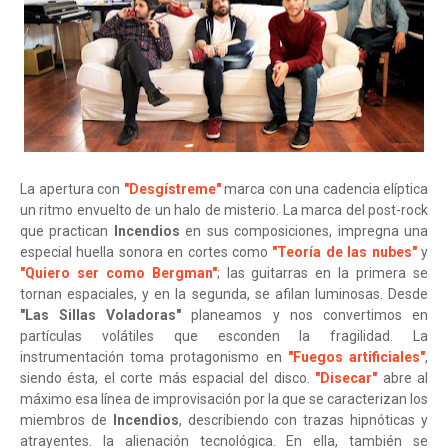
La apertura con
"Desgístreme"
marca con una cadencia elíptica
un ritmo envuelto de un halo de misterio. La marca del post-rock
que practican
Incendios
en sus composiciones, impregna una
especial huella sonora en cortes como
"Teoría de las nubes"
y
"Quiero ser como Bergman"
; las guitarras en la primera se
tornan espaciales, y en la segunda, se afilan luminosas. Desde
"Las Sillas Voladoras"
planeamos y nos convertimos en
partículas volátiles que esconden la fragilidad. La
instrumentación toma protagonismo en
"Fuegos artificiales"
,
siendo ésta, el corte más espacial del disco.
"Disecar"
abre al
máximo esa línea de improvisación por la que se caracterizan los
miembros de
Incendios
, describiendo con trazas hipnóticas y
atrayentes. la alienación tecnológica. En ella, también se