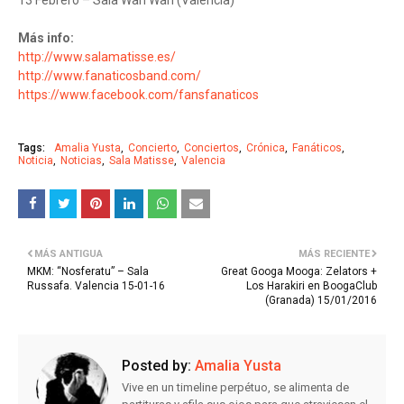
13 Febrero – Sala Wah Wah (Valencia)
Más info:
http://www.salamatisse.es/
http://www.fanaticosband.com/
https://www.facebook.com/fansfanaticos
Tags:
Amalia Yusta
Concierto
Conciertos
Crónica
Fanáticos
Noticia
Noticias
Sala Matisse
Valencia
MÁS ANTIGUA
MÁS RECIENTE
MKM: “Nosferatu” – Sala
Great Googa Mooga: Zelators +
Russafa. Valencia 15-01-16
Los Harakiri en BoogaClub
(Granada) 15/01/2016
Posted by:
Amalia Yusta
Vive en un timeline perpétuo, se alimenta de