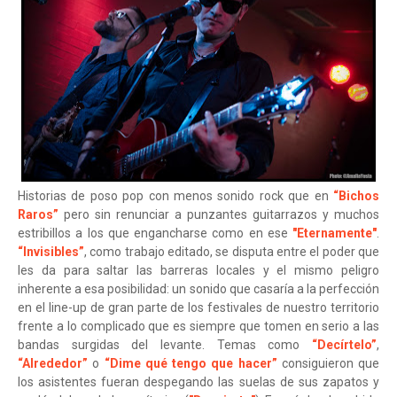
Historias de poso pop con menos sonido rock que en
“Bichos
Raros”
pero sin renunciar a punzantes guitarrazos y muchos
estribillos a los que engancharse como en ese
"Eternamente"
.
“Invisibles”
, como trabajo editado, se disputa entre el poder que
les da para saltar las barreras locales y el mismo peligro
inherente a esa posibilidad: un sonido que casaría a la perfección
en el line-up de gran parte de los festivales de nuestro territorio
frente a lo complicado que es siempre que tomen en serio a las
bandas surgidas del levante. Temas como
“Decírtelo”
,
“Alrededor”
o
“Dime qué tengo que hacer”
consiguieron que
los asistentes fueran despegando las suelas de sus zapatos y