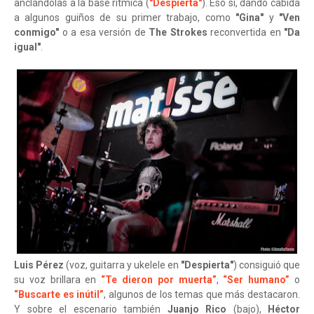
anclándolas a la base rítmica (
"Despierta"
). Eso sí, dando cabida
a algunos guiños de su primer trabajo, como
"Gina"
y
"Ven
conmigo"
o a esa versión de
The Strokes
reconvertida en
"Da
igual"
.
Luis Pérez
(voz, guitarra y ukelele en
"Despierta"
) consiguió que
su voz brillara en
“Te dieron por muerta”
,
“Ser humano”
o
“Buscarte es inútil”
, algunos de los temas que más destacaron.
Y sobre el escenario también
Juanjo Rico
(bajo),
Héctor