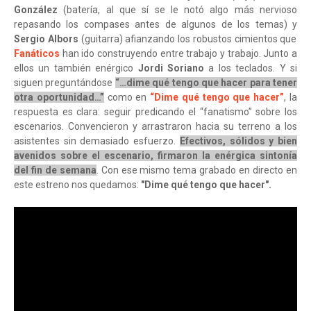
González
(batería, al que sí se le notó algo más nervioso
repasando los compases antes de algunos de los temas) y
Sergio Albors
(guitarra) afianzando los robustos cimientos que
Fanáticos
han ido construyendo entre trabajo y trabajo. Junto a
ellos un también enérgico
Jordi Soriano
a los teclados. Y si
siguen preguntándose
“…dime qué tengo que hacer para tener
otra oportunidad…”
como en
“Dime qué tengo que hacer”
, la
respuesta es clara: seguir predicando el “fanatismo” sobre los
escenarios. Convencieron y arrastraron hacia su terreno a los
asistentes sin demasiado esfuerzo.
Efectivos, sólidos y bien
avenidos sobre el escenario, firmaron la enérgica sintonía
del fin de semana
. Con ese mismo tema grabado en directo en
este estreno nos quedamos:
"Dime qué tengo que hacer".