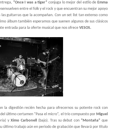
entrega,
“Once I was a tiger”
conjuga lo mejor del estilo de
Emma
esenvuelven entre el folk y el rock y que encuentran su mejor apoyo
n las guitarras que la acompañan. Con un set list tan extenso como
ltimo álbum también esperamos que suenen algunos de sus clásicos
te entrada para la oferte musical que nos ofrece
VESOS.
con la digestión recién hecha para ofrecernos su potente rock con
s del último certamen “Pasa el micro”, el trío compuesto por
Miguel
ería) y
Ximo Carbonell
(bajo). Tras su debut con
“Montaña”
que
su último trabajo aún en periodo de grabación que llevará por título