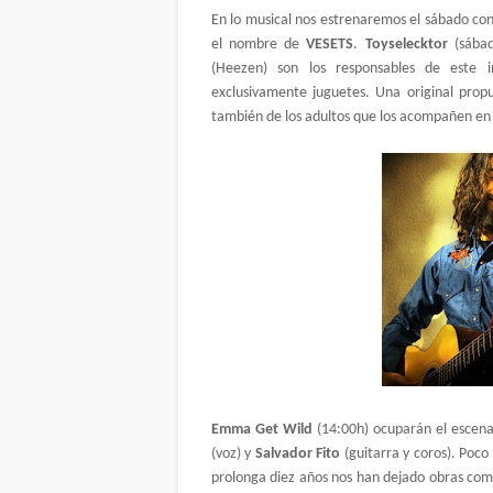
En lo musical nos estrenaremos el sábado co
el nombre de
VESETS
.
Toyselecktor
(sába
(Heezen) son los responsables de este i
exclusivamente juguetes. Una original pro
también de los adultos que los acompañen en e
Emma Get Wild
(14:00h) ocuparán el escena
(voz) y
Salvador Fito
(guitarra y coros). Poc
prolonga diez años nos han dejado obras co