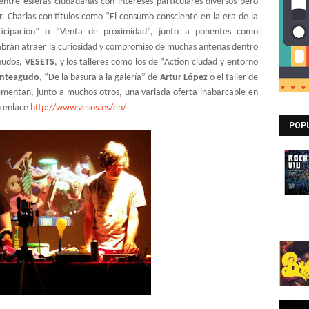
entre esferas ciudadanas con intereses particulares diversos pero
. Charlas con títulos como “El consumo consciente en la era de la
articipación” o “Venta de proximidad”, junto a ponentes como
brán atraer la curiosidad y compromiso de muchas antenas dentro
nudos,
VESETS
, y los talleres como los de “Action ciudad y entorno
nteagudo
, “De la basura a la galería” de
Artur López
o el taller de
entan, junto a muchos otros, una variada oferta inabarcable en
u enlace
http://www.vesos.es/en/
POP