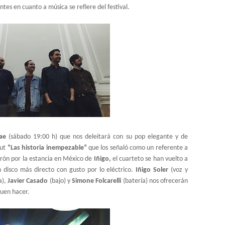
ntes en cuanto a música se refiere del festival.
dae
(sábado 19:00 h) que nos deleitará con su pop elegante y de
but
“Las historia inempezable”
que los señaló como un referente a
arón por la estancia en México de
Iñigo,
el cuarteto se han vuelto a
n disco más directo con gusto por lo eléctrico.
Iñigo Soler
(voz y
a),
Javier Casado
(bajo) y
Simone Folcarelli
(batería) nos ofrecerán
buen hacer.