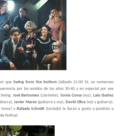
ejor que
Swing from the bottom
(sábado 21:00 h), un numeroso
rencia por los sonidos de los años 30-40 y en especial por ese
l Swing.
Joel Bertomeu
(clarinete),
Sonia Coma
(voz),
Laia Ibañez
uitarra),
Javier Mares
(guitarra y voz),
David Oliva
(voz y guitarra),
o tenor) y
Rafaela Schmitt
(teclado) la liarán a gusto y pondrán a
de festival.