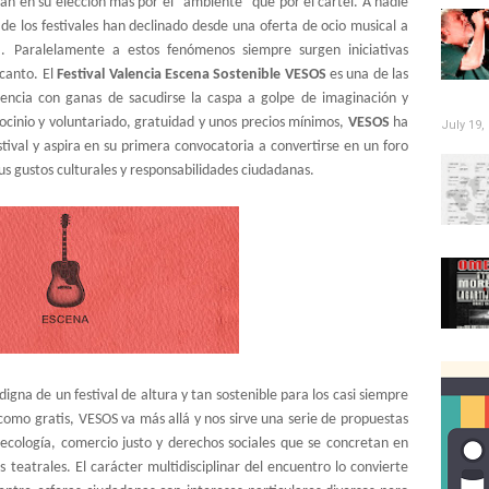
ban en su elección más por el “ambiente” que por el cartel. A nadie
 de los festivales han declinado desde una oferta de ocio musical a
. Paralelamente a estos fenómenos siempre surgen iniciativas
canto. El
Festival Valencia Escena Sostenible VESOS
es una de las
encia con ganas de sacudirse la caspa a golpe de imaginación y
cinio y voluntariado, gratuidad y unos precios mínimos,
VESOS
ha
July 19,
stival y aspira en su primera convocatoria a convertirse en un foro
s gustos culturales y responsabilidades ciudadanas.
igna de un festival de altura y tan sostenible para los casi siempre
a como gratis, VESOS va más allá y nos sirve una serie de propuestas
 ecología, comercio justo y derechos sociales que se concretan en
s teatrales. El carácter multidisciplinar del encuentro lo convierte