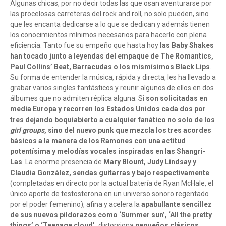
Algunas chicas, por no decir todas las que osan aventurarse por
las procelosas carreteras del rock and roll, no solo pueden, sino
que les encanta dedicarse a lo que se dedican y además tienen
los conocimientos mínimos necesarios para hacerlo con plena
eficiencia. Tanto fue su empeño que hasta hoy
las Baby Shakes
han tocado junto a leyendas del empaque de The Romantics,
Paul Collins’ Beat, Barracudas o los mismísimos Black Lips
.
Su forma de entender la música, rápida y directa, les ha llevado a
grabar varios singles fantásticos y reunir algunos de ellos en dos
álbumes que no admiten réplica alguna. Si
son solicitadas en
media Europa y recorren los Estados Unidos cada dos por
tres dejando boquiabierto a cualquier fanático no solo de los
girl groups
, sino del nuevo punk que mezcla los tres acordes
básicos a la manera de los Ramones con una actitud
potentísima y melodías vocales inspiradas en las Shangri-
Las
. La enorme presencia de
Mary Blount, Judy Lindsay y
Claudia González, sendas guitarras y bajo respectivamente
(completadas en directo por la actual batería de Ryan McHale, el
único aporte de testosterona en un universo sonoro regentado
por el poder femenino), afina y acelera la
apabullante sencillez
de sus nuevos pildorazos como ‘Summer sun’, ‘All the pretty
things’ o ‘Teenage cloud’,
distorsiona
pequeños clásicos