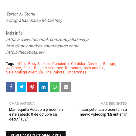
Texto: JJ Stone
Fotografías: Raisa McCartney
Más info:
https://www.facebook.com/babyshakesny/
http://baby-shakes.squarespace.com/
http://thecabots.es/
Tags:
60´s
Baby Shakes
Concierto
Córdoba
Crónica
Garage
JJ Stone
Punk
Raisa McCartney
Ramones
rock and roll
Sala Ambigú Axerquía
The Cabots
Undertones
MÁS ANTIGUA
MÁS RECIENTE
Mantequilla Voladora presentan
Incompetencia presentan su
este sábado 8 de octubre su
nuevo videoclip "Mi entierro"
debut,"182"
PUBLICAR UN COMENTARIO