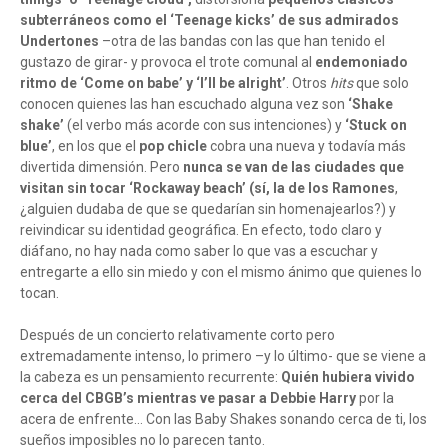
subterráneos como el ‘Teenage kicks’ de sus admirados
Undertones
–otra de las bandas con las que han tenido el
gustazo de girar- y provoca el trote comunal al
endemoniado
ritmo de ‘Come on babe’ y ‘I’ll be alright’
. Otros
hits
que solo
conocen quienes las han escuchado alguna vez son
‘Shake
shake’
(el verbo más acorde con sus intenciones) y
‘Stuck on
blue’
, en los que el
pop chicle
cobra una nueva y todavía más
divertida dimensión. Pero
nunca se van de las ciudades que
visitan sin tocar ‘Rockaway beach’ (sí, la de los Ramones
,
¿alguien dudaba de que se quedarían sin homenajearlos?) y
reivindicar su identidad geográfica. En efecto, todo claro y
diáfano, no hay nada como saber lo que vas a escuchar y
entregarte a ello sin miedo y con el mismo ánimo que quienes lo
tocan.
Después de un concierto relativamente corto pero
extremadamente intenso, lo primero –y lo último- que se viene a
la cabeza es un pensamiento recurrente:
Quién hubiera vivido
cerca del CBGB’s mientras ve pasar a Debbie Harry
por la
acera de enfrente… Con las Baby Shakes sonando cerca de ti, los
sueños imposibles no lo parecen tanto.