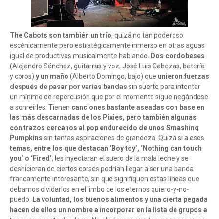
The Cabots son también un trío
, quizá no tan poderoso
escénicamente pero estratégicamente inmerso en otras aguas
igual de productivas musicalmente hablando.
Dos cordobeses
(Alejandro Sánchez, guitarras y voz; José Luis Cabezas, batería
y coros)
y un maño
(Alberto Domingo, bajo) que
unieron fuerzas
después de pasar por varias bandas
sin suerte para intentar
un mínimo de repercusión que por el momento sigue negándose
a sonreírles. Tienen
canciones bastante aseadas con base en
las más descarnadas de los Pixies, pero también algunas
con trazos cercanos al pop endurecido de unos Smashing
Pumpkins
sin tantas aspiraciones de grandeza. Quizá si a esos
temas, entre los que destacan ‘Boy toy’, ‘Nothing can touch
you’ o ‘Fired’
, les inyectaran el suero de la mala leche y se
deshicieran de ciertos corsés podrían llegar a ser una banda
francamente interesante, sin que signifiquen estas líneas que
debamos olvidarlos en el limbo de los eternos quiero-y-no-
puedo.
La voluntad, los buenos alimentos y una cierta pegada
hacen de ellos un nombre a incorporar en la lista de grupos a