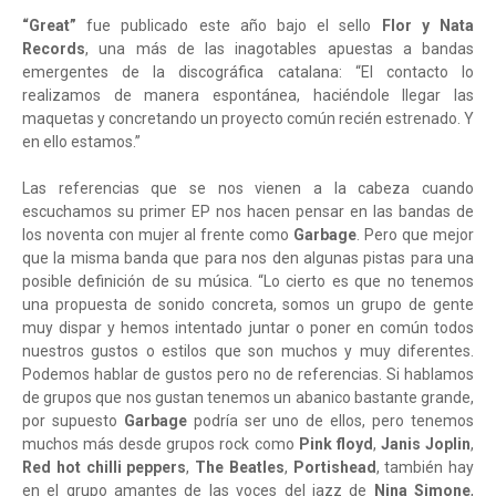
“Great”
fue publicado este año bajo el sello
Flor y Nata
Records
, una más de las inagotables apuestas a bandas
emergentes de la discográfica catalana: “El contacto lo
realizamos de manera espontánea, haciéndole llegar las
maquetas y concretando un proyecto común recién estrenado. Y
en ello estamos.”
Las referencias que se nos vienen a la cabeza cuando
escuchamos su primer EP nos hacen pensar en las bandas de
los noventa con mujer al frente como
Garbage
. Pero que mejor
que la misma banda que para nos den algunas pistas para una
posible definición de su música. “Lo cierto es que no tenemos
una propuesta de sonido concreta, somos un grupo de gente
muy dispar y hemos intentado juntar o poner en común todos
nuestros gustos o estilos que son muchos y muy diferentes.
Podemos hablar de gustos pero no de referencias. Si hablamos
de grupos que nos gustan tenemos un abanico bastante grande,
por supuesto
Garbage
podría ser uno de ellos, pero tenemos
muchos más desde grupos rock como
Pink floyd
,
Janis Joplin
,
Red hot chilli peppers
,
The Beatles
,
Portishead
, también hay
en el grupo amantes de las voces del jazz de
Nina Simone
,