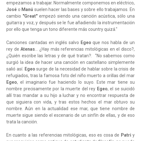
empezamos a trabajar. Normalmente componemos en eléctrico,
José
o
Manú
suelen hacer las bases y sobre ello trabajamos. En
cambio
"Great"
empezó siendo una canción acústica, sólo una
guitarra y voz, y después se le fue añadiendo la instrumentación
por ello que tenga un tono diferente más country quizá."
Canciones cantadas en inglés salvo
Egeo
que nos habla de un
rey de
Atenas
... ¿Hay más referencias mitológicas en el disco?,
¿Quién escribe las letras y de qué tratan?: "No sabemos como
surgió la idea de hacer una canción en castellano simplemente
salió así.
Egeo
surge de la necesidad de hablar sobre la crisis de
refugiados, tras la famosa foto del niño muerto a orillas del mar
Egeo
, el imaginario fue haciendo lo suyo. Este mar tiene su
nombre precisamente por la muerte del rey
Egeo
, el se suicidó
allí tras mandar a su hijo a luchar y no encontrar respuesta de
que siguiera con vida, y tras estos hechos el mar obtuvo su
nombre. Aún en la actualidad ese mar, que tiene nombre de
muerte sigue siendo el escenario de un sinfín de ellas, y de eso
trata la canción.
En cuanto a las referencias mitológicas, eso es cosa de
Patri
y