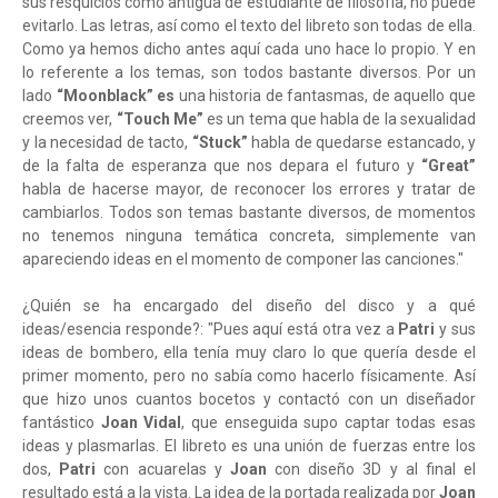
sus resquicios como antigua de estudiante de filosofía, no puede
evitarlo. Las letras, así como el texto del libreto son todas de ella.
Como ya hemos dicho antes aquí cada uno hace lo propio. Y en
lo referente a los temas, son todos bastante diversos. Por un
lado
“Moonblack” es
una historia de fantasmas, de aquello que
creemos ver,
“Touch Me”
es un tema que habla de la sexualidad
y la necesidad de tacto,
“Stuck”
habla de quedarse estancado, y
de la falta de esperanza que nos depara el futuro y
“Great”
habla de hacerse mayor, de reconocer los errores y tratar de
cambiarlos. Todos son temas bastante diversos, de momentos
no tenemos ninguna temática concreta, simplemente van
apareciendo ideas en el momento de componer las canciones."
¿Quién se ha encargado del diseño del disco y a qué
ideas/esencia responde?: "Pues aquí está otra vez a
Patri
y sus
ideas de bombero, ella tenía muy claro lo que quería desde el
primer momento, pero no sabía como hacerlo físicamente. Así
que hizo unos cuantos bocetos y contactó con un diseñador
fantástico
Joan Vidal
, que enseguida supo captar todas esas
ideas y plasmarlas. El libreto es una unión de fuerzas entre los
dos,
Patri
con acuarelas y
Joan
con diseño 3D y al final el
resultado está a la vista. La idea de la portada realizada por
Joan