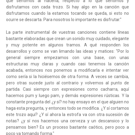
que sentimos al hacerla, respecto a lo que sentimos y
disfrutamos con cada trozo. Si hay algo en la canción que
disfrutamos cuando la estamos tocando se queda, si esto no
ocurre se descarta. Para nosotros lo importante es disfrutar."
La parte instrumental de vuestras canciones contiene líneas
bastante elaboradas que crean un sonido muy cuidado, elegante
y muy potente en algunos tramos. A qué responden los
desarrollos y como se van limando las ideas y matices: "Por lo
general siempre empezamos con una base, con unas
estructuras muy claras y cuando casi tenemos la canción
acabada, entonces nos ponemos a modificarla e intentar ver
como sería si la hiciésemos de otra forma. A veces se cambia,
pero otras sucede justo al contrario y volvemos al punto de
partida. Casi siempre con expresiones como cacharra, aquí
hacemos pum y luego pam, y demás expresiones rústicas. Y la
constante pregunta del ¿y sí? no hay ensayo en el que alguien no
haga esta pregunta, y entonces todo se modifica. ¿Y sí cortamos
este trozo aquí? ¿Y sí ahora la estrofa va con otra sucesión de
notas? ¿y sí nos hacemos una cerveza y un descansico y lo
pensamos bien? Es un proceso bastante caótico, pero poco a
poco va tomando forma."