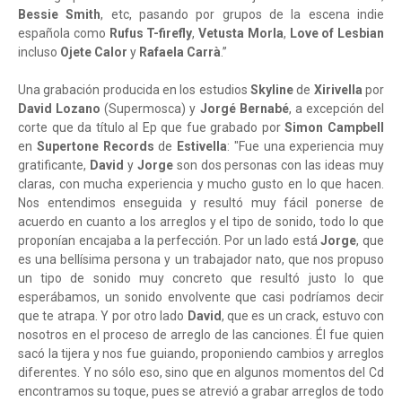
Bessie Smith
, etc, pasando por grupos de la escena indie
española como
Rufus T-firefly
,
Vetusta Morla
,
Love of Lesbian
incluso
Ojete Calor
y
Rafaela Carrà
.”
Una grabación producida en los estudios
Skyline
de
Xirivella
por
David Lozano
(Supermosca) y
Jorgé Bernabé
, a excepción del
corte que da título al Ep que fue grabado por
Simon Campbell
en
Supertone Records
de
Estivella
: "Fue una experiencia muy
gratificante,
David
y
Jorge
son dos personas con las ideas muy
claras, con mucha experiencia y mucho gusto en lo que hacen.
Nos entendimos enseguida y resultó muy fácil ponerse de
acuerdo en cuanto a los arreglos y el tipo de sonido, todo lo que
proponían encajaba a la perfección. Por un lado está
Jorge
, que
es una bellísima persona y un trabajador nato, que nos propuso
un tipo de sonido muy concreto que resultó justo lo que
esperábamos, un sonido envolvente que casi podríamos decir
que te atrapa. Y por otro lado
David
, que es un crack, estuvo con
nosotros en el proceso de arreglo de las canciones. Él fue quien
sacó la tijera y nos fue guiando, proponiendo cambios y arreglos
diferentes. Y no sólo eso, sino que en algunos momentos del Cd
encontramos su toque, pues se atrevió a grabar arreglos de todo