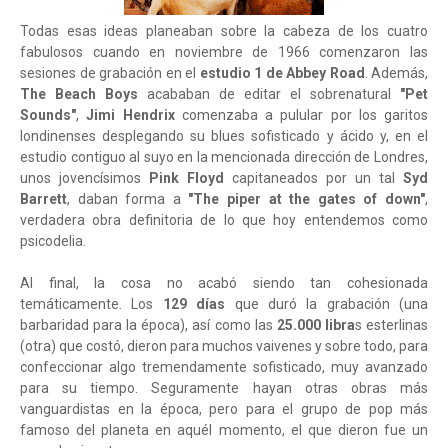
Todas esas ideas planeaban sobre la cabeza de los cuatro
fabulosos cuando en noviembre de 1966 comenzaron las
sesiones de grabación en el
estudio 1 de Abbey Road
. Además,
The Beach Boys
acababan de editar el sobrenatural
"Pet
Sounds"
,
Jimi Hendrix
comenzaba a pulular por los garitos
londinenses desplegando su blues sofisticado y ácido y, en el
estudio contiguo al suyo en la mencionada dirección de Londres,
unos jovencísimos
Pink Floyd
capitaneados por un tal
Syd
Barrett
, daban forma a
"The piper at the gates of down"
,
verdadera obra definitoria de lo que hoy entendemos como
psicodelia.
Al final, la cosa no acabó siendo tan cohesionada
temáticamente. Los
129 días
que duró la grabación (una
barbaridad para la época), así como las
25.000 libra
s esterlinas
(otra) que costó, dieron para muchos vaivenes y sobre todo, para
confeccionar algo tremendamente sofisticado, muy avanzado
para su tiempo. Seguramente hayan otras obras más
vanguardistas en la época, pero para el grupo de pop más
famoso del planeta en aquél momento, el que dieron fue un