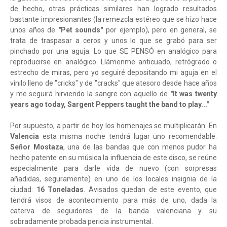
de hecho, otras prácticas similares han logrado resultados
bastante impresionantes (la remezcla estéreo que se hizo hace
unos años de
"Pet sounds"
por ejemplo), pero en general, se
trata de traspasar a ceros y unos lo que se grabó para ser
pinchado por una aguja. Lo que SE PENSÓ en analógico para
reproducirse en analógico. Llámenme anticuado, retrógrado o
estrecho de miras, pero yo seguiré depositando mi aguja en el
vinilo lleno de "cricks" y de "cracks" que atesoro desde hace años
y me seguirá hirviendo la sangre con aquello de
"It was twenty
years ago today, Sargent Peppers taught the band to play..."
Por supuesto, a partir de hoy los homenajes se multiplicarán. En
Valencia
esta misma noche tendrá lugar uno recomendable:
Señor Mostaza
, una de las bandas que con menos pudor ha
hecho patente en su música la influencia de este disco, se reúne
especialmente para darle vida de nuevo (con sorpresas
añadidas, seguramente) en uno de los locales insignia de la
ciudad:
16 Toneladas
. Avisados quedan de este evento, que
tendrá visos de acontecimiento para más de uno, dada la
caterva de seguidores de la banda valenciana y su
sobradamente probada pericia instrumental.