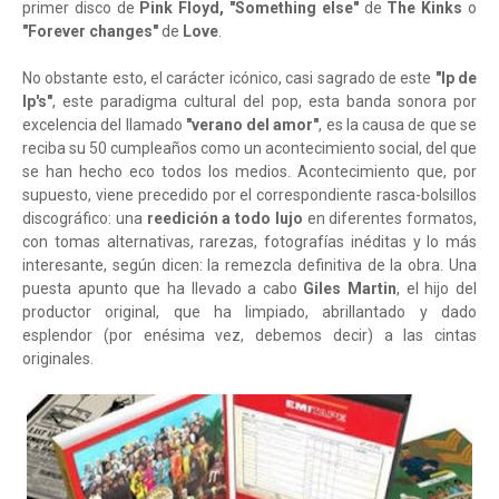
primer disco de
Pink Floyd,
"Something else"
de
The Kinks
o
"Forever changes"
de
Love
.
No obstante esto, el carácter icónico, casi sagrado de este
"lp de
lp's"
, este paradigma cultural del pop, esta banda sonora por
excelencia del llamado
"verano del amor"
, es la causa de que se
reciba su 50 cumpleaños como un acontecimiento social, del que
se han hecho eco todos los medios. Acontecimiento que, por
supuesto, viene precedido por el correspondiente rasca-bolsillos
discográfico: una
reedición a todo lujo
en diferentes formatos,
con tomas alternativas, rarezas, fotografías inéditas y lo más
interesante, según dicen: la remezcla definitiva de la obra. Una
puesta apunto que ha llevado a cabo
Giles Martin
, el hijo del
productor original, que ha limpiado, abrillantado y dado
esplendor (por enésima vez, debemos decir) a las cintas
originales.