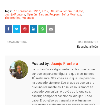
Tags:
16 Toneladas
1967
2017
Alquimia Sonora
Del pop
Juanjo Frontera
Opinión
Sargent Peppers
Señor Mostaza
The Beatles
Valencia
MÁS ANTIGUA
MÁS RECIENTE
Escucha al león
Posted by:
Juanjo Frontera
La profesión es algo que te da de comer y que,
aunque en parte configura lo que eres, no eres
TÚ realmente. Otra cosa es lo que una persona
ha buscado siempre. Eso sí que se acerca a lo
que uno realmente es. En mi caso, siempre he
buscado comunicar. A través de lo que sea:
escribir, componer canciones, dibujar... Todo
cabe. El objetivo es transmitir el entusiasmo
que siento por determinadas cosas, la mayoría