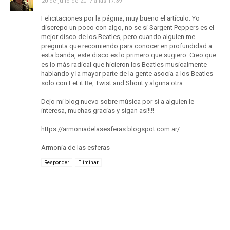
20 de julio de 2017 a las 17:39
Felicitaciones por la página, muy bueno el artículo. Yo
discrepo un poco con algo, no se si Sargent Peppers es el
mejor disco de los Beatles, pero cuando alguien me
pregunta que recomiendo para conocer en profundidad a
esta banda, este disco es lo primero que sugiero. Creo que
es lo más radical que hicieron los Beatles musicalmente
hablando y la mayor parte de la gente asocia a los Beatles
solo con Let it Be, Twist and Shout y alguna otra.
Dejo mi blog nuevo sobre música por si a alguien le
interesa, muchas gracias y sigan así!!!!
https://armoniadelasesferas.blogspot.com.ar/
Armonía de las esferas
Responder
Eliminar