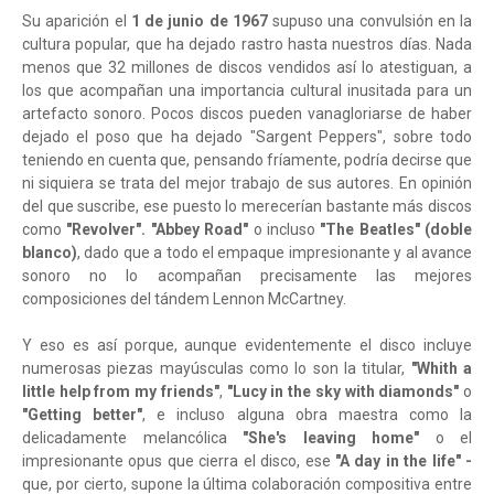
Su aparición el
1 de junio de 1967
supuso una convulsión en la
cultura popular, que ha dejado rastro hasta nuestros días. Nada
menos que 32 millones de discos vendidos así lo atestiguan, a
los que acompañan una importancia cultural inusitada para un
artefacto sonoro. Pocos discos pueden vanagloriarse de haber
dejado el poso que ha dejado "Sargent Peppers", sobre todo
teniendo en cuenta que, pensando fríamente, podría decirse que
ni siquiera se trata del mejor trabajo de sus autores. En opinión
del que suscribe, ese puesto lo merecerían bastante más discos
como
"Revolver".
"Abbey Road"
o incluso
"The Beatles" (doble
blanco)
, dado que a todo el empaque impresionante y al avance
sonoro no lo acompañan precisamente las mejores
composiciones del tándem Lennon McCartney.
Y eso es así porque, aunque evidentemente el disco incluye
numerosas piezas mayúsculas como lo son la titular,
"Whith a
little help from my friends"
,
"Lucy in the sky with diamonds"
o
"Getting better"
, e incluso alguna obra maestra como la
delicadamente melancólica
"She's leaving home"
o el
impresionante opus que cierra el disco, ese
"A day in the life" -
que, por cierto, supone la última colaboración compositiva entre