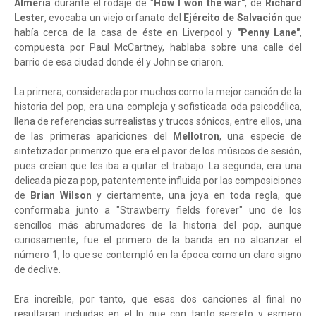
Almería
durante el rodaje de "
How I won the war"
, de
Richard
Lester
, evocaba un viejo orfanato del
Ejército de Salvación
que
había cerca de la casa de éste en Liverpool y
"Penny Lane"
,
compuesta por Paul McCartney, hablaba sobre una calle del
barrio de esa ciudad donde él y John se criaron.
La primera, considerada por muchos como la mejor canción de la
historia del pop, era una compleja y sofisticada oda psicodélica,
llena de referencias surrealistas y trucos sónicos, entre ellos, una
de las primeras apariciones del
Mellotron
, una especie de
sintetizador primerizo que era el pavor de los músicos de sesión,
pues creían que les iba a quitar el trabajo. La segunda, era una
delicada pieza pop, patentemente influida por las composiciones
de
Brian Wilson
y ciertamente, una joya en toda regla, que
conformaba junto a "Strawberry fields forever" uno de los
sencillos más abrumadores de la historia del pop, aunque
curiosamente, fue el primero de la banda en no alcanzar el
número 1, lo que se contempló en la época como un claro signo
de declive.
Era increíble, por tanto, que esas dos canciones al final no
resultaran incluidas en el lp que con tanto secreto y esmero