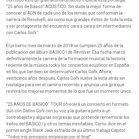
Con todo esto un gran acontecimiento musical está por llegar:
"25 años de Básico" ACÚSTICO. Sin duda la mejor forma de
conocer el ADN de cada uno de los temas que conforman la
carrera de RevolveR, así como sus grandes éxitos de toda la vida,
y ser protagonista del encuentro cara a cara y sin intermediarios
con Carlos Goñi.”
El próximo mes de marzo de 2018 se cumplen 25 años de la
publicación del álbum BASICO I de Revólver. Esa fecha marcó
definitivamente la carrera de la formación musical, la historia
reciente de la música rock y los conciertos acústicos en España
en los que tan bien se desenvuelve Carlos Goñi. Ahora,
veinticinco años después, Carlos Goñi vuelve la vista atrás sin
nostalgia para ver el camino recorrido y anuncia una gira que
revivirá los mejores momentos de lo que fue un momento único.
"25 AÑOS DE BASICO" TOUR ofrecerá un concierto en formato
dúo con Carlos Goñi con su voz y la guitarra junto a un
contrabajista y algunas sorpresas que pretende rememorar los
éxitos del BASICO I y otros temas inevitables. Como dice en el
primer single Black Jack extraído de su último trabajo Capitol:
"Todos mis principios empiezan por el final”.