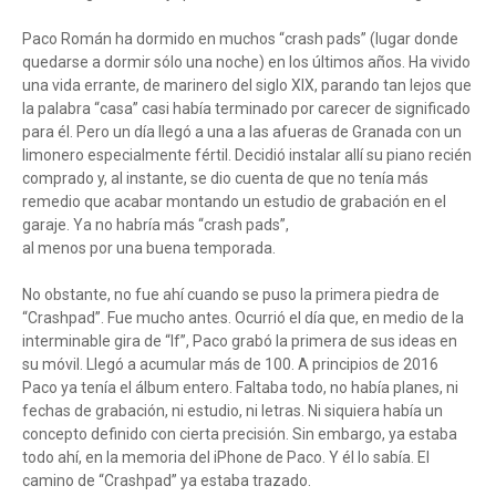
Paco Román ha dormido en muchos “crash pads” (lugar donde
quedarse a dormir sólo una noche) en los últimos años. Ha vivido
una vida errante, de marinero del siglo XIX, parando tan lejos que
la palabra “casa” casi había terminado por carecer de significado
para él. Pero un día llegó a una a las afueras de Granada con un
limonero especialmente fértil. Decidió instalar allí su piano recién
comprado y, al instante, se dio cuenta de que no tenía más
remedio que acabar montando un estudio de grabación en el
garaje. Ya no habría más “crash pads”,
al menos por una buena temporada.
No obstante, no fue ahí cuando se puso la primera piedra de
“Crashpad”. Fue mucho antes. Ocurrió el día que, en medio de la
interminable gira de “If”, Paco grabó la primera de sus ideas en
su móvil. Llegó a acumular más de 100. A principios de 2016
Paco ya tenía el álbum entero. Faltaba todo, no había planes, ni
fechas de grabación, ni estudio, ni letras. Ni siquiera había un
concepto definido con cierta precisión. Sin embargo, ya estaba
todo ahí, en la memoria del iPhone de Paco. Y él lo sabía. El
camino de “Crashpad” ya estaba trazado.