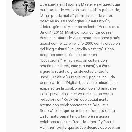
Licenciada en Historia y Master en Arqueología
pero poeta de corazón. Con un libro publicado,
"Amar puede matar" y la inclusión de varios
poemas en las antologías "Poe-trastos" y
"Heterogéneos" y la más reciente "Versos en el
Jardín" (2015). Mi afición por contar cosas
desde un punto de vista menos histórico y más
actual comienza en el año 2000 con la creación
del blog cultural "La Estrella Nazarita". Poco
después comencé a colaborar en
"Ecosdigital", en su sección cultura con
reseñas de libros, cine y música) y a ésta
siguió la revista digital de estudiantes "a-
uned". De ahí a "Subcultura", página incluida
dentro de Ideal Digital. Una vez terminada esa
etapa surge la colaboración con "Granada es
Cool" previa al comienzo de la etapa como
redactora en "Rock On" que actualmente
alterno con colaboraciones en "Alquimia
Sonora" en lo que se refiere a formato digital.
En formato papel tengo también algunas
colaboraciones en "Mondosonoro" y "Metal
Hammer" por lo que puede decirse que escribir