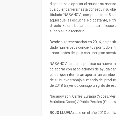
dispuestos a aportar al mundo su mensaje
cualquier barrera hasta conseguir su obj
titulado ‘NASANOV’, compuesto por 5 can
aquel que las escuche. No obstante, el t
directo. Es una bocanada de aire fresco 
suben a un escenario.
Desde su presentación en 2016, ha partic
dado numerosos conciertos por todo el te
importantes del país con una gran acept
NASANOV acaba de publicar su nuevo sing
colaborar con asociaciones de ayuda para
con el que intentarán aportar un cambio 
de su nuevo trabajo al mando del product
de 2018 trayendo consigo un grito de es
Nasanov son: Carles Zuriaga (Voces/Percu
Acústica/Coros) / Pablo Perales (Guitarr
ROJO LLUVIA
nace en el año 2013 con la