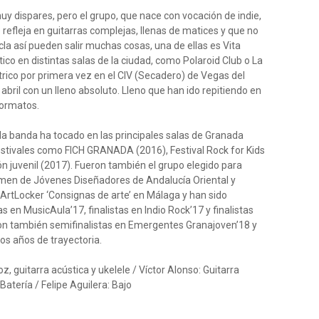
y dispares, pero el grupo, que nace con vocación de indie,
refleja en guitarras complejas, llenas de matices y que no
cla así pueden salir muchas cosas, una de ellas es Vita
co en distintas salas de la ciudad, como Polaroid Club o La
trico por primera vez en el CIV (Secadero) de Vegas del
 abril con un lleno absoluto. Lleno que han ido repitiendo en
 formatos.
 la banda ha tocado en las principales salas de Granada
festivales como FICH GRANADA (2016), Festival Rock for Kids
ón juvenil (2017). Fueron también el grupo elegido para
amen de Jóvenes Diseñadores de Andalucía Oriental y
ArtLocker ‘Consignas de arte’ en Málaga y han sido
s en MusicAula’17, finalistas en Indio Rock’17 y finalistas
n también semifinalistas en Emergentes Granajoven’18 y
os años de trayectoria.
guitarra acústica y ukelele / Víctor Alonso: Guitarra
 Batería / Felipe Aguilera: Bajo