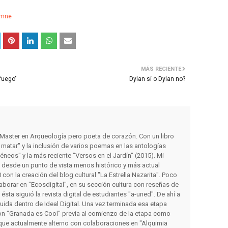
omne
MÁS RECIENTE
fuego"
Dylan sí o Dylan no?
y Master en Arqueología pero poeta de corazón. Con un libro
matar" y la inclusión de varios poemas en las antologías
éneos" y la más reciente "Versos en el Jardín" (2015). Mi
s desde un punto de vista menos histórico y más actual
con la creación del blog cultural "La Estrella Nazarita". Poco
orar en "Ecosdigital", en su sección cultura con reseñas de
a ésta siguió la revista digital de estudiantes "a-uned". De ahí a
luida dentro de Ideal Digital. Una vez terminada esa etapa
on "Granada es Cool" previa al comienzo de la etapa como
que actualmente alterno con colaboraciones en "Alquimia