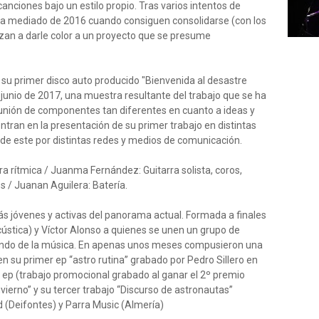
 canciones bajo un estilo propio. Tras varios intentos de
sta mediado de 2016 cuando consiguen consolidarse (con los
an a darle color a un proyecto que se presume
su primer disco auto producido "Bienvenida al desastre
 junio de 2017, una muestra resultante del trabajo que se ha
 unión de componentes tan diferentes en cuanto a ideas y
tran en la presentación de su primer trabajo en distintas
n de este por distintas redes y medios de comunicación.
a rítmica / Juanma Fernández: Guitarra solista, coros,
s / Juanan Aguilera: Batería.
s jóvenes y activas del panorama actual. Formada a finales
ústica) y Víctor Alonso a quienes se unen un grupo de
ndo de la música. En apenas unos meses compusieron una
 su primer ep “astro rutina” grabado por Pedro Sillero en
do ep (trabajo promocional grabado al ganar el 2º premio
vierno” y su tercer trabajo “Discurso de astronautas”
 (Deifontes) y Parra Music (Almería)