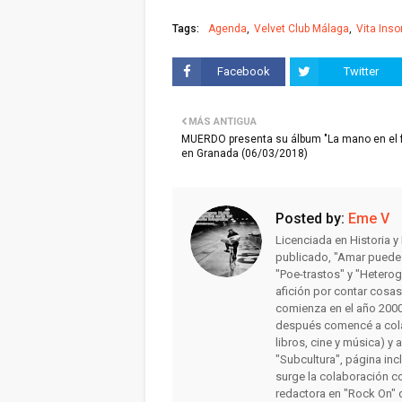
Tags:
Agenda
Velvet Club Málaga
Vita Ins
Facebook
Twitter
MÁS ANTIGUA
MUERDO presenta su álbum "La mano en el 
en Granada (06/03/2018)
Posted by:
Eme V
Licenciada en Historia 
publicado, "Amar puede 
"Poe-trastos" y "Heterog
afición por contar cosa
comienza en el año 2000 
después comencé a colab
libros, cine y música) y 
"Subcultura", página inc
surge la colaboración c
redactora en "Rock On" 