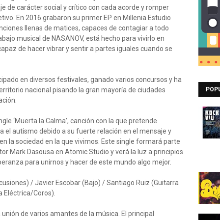
 de carácter social y crítico con cada acorde y romper
etivo. En 2016 grabaron su primer EP en Millenia Estudio
ciones llenas de matices, capaces de contagiar a todo
rabajo musical de NASANOV, está hecho para vivirlo en
capaz de hacer vibrar y sentir a partes iguales cuando se
ipado en diversos festivales, ganado varios concursos y ha
rritorio nacional pisando la gran mayoría de ciudades
POP
ación.
le ‘Muerta la Calma’, canción con la que pretende
 el autismo debido a su fuerte relación en el mensaje y
en la sociedad en la que vivimos. Este single formará parte
or Mark Dasousa en Atomic Studio y verá la luz a principios
peranza para unirnos y hacer de este mundo algo mejor.
siones) / Javier Escobar (Bajo) / Santiago Ruiz (Guitarra
a Eléctrica/Coros).
 unión de varios amantes de la música. El principal