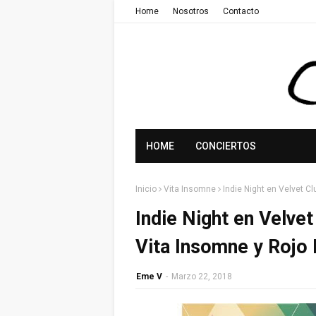
Home
Nosotros
Contacto
HOME
CONCIERTOS
Inicio
Vita Insomne
Indie Night en Velvet C
Indie Night en Velve
Vita Insomne y Rojo 
Eme V
-
Marzo 22, 2018