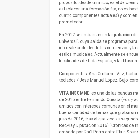
propósito, desde un inicio, es el de crear
establecer una formación fija, no es ha
cuatro componentes actuales) y comienz
prometedor.
En 2017 se embarcan en la grabación de 
universal", cuya salida se programa para
ido realizando desde los comienzos y la
estilos musicales. Actualmente se encuen
localidades de toda España, y la difusió
Componentes: Ana Guillamó: Voz, Guitarr
teclados / José Manuel López: Bajo, coro
VITA INSOMNE,
es una de las bandas má
de 2015 entre Fernando Cuesta (voz y ac
amigos con intereses comunes en el mu
buena cantidad de temas que grabaron en
julio de 2016, tras el que vino su segun
RecPlay Diputación 2016) “Crónicas de in
grabado por Raúl Parra entre Ekus Sound