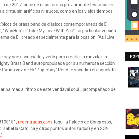
 julio de 2017, once de esos temas previamente testados en
cinta, sin artificios ni trucos, como en los viejos tiempos.
típicos de brass band de clásicos contemporáneos de Eli
 "WooHoo" o "Take My Love With You", su particular versión
ema de Eli creado especialmente para la ocasión: "As I Live
ue hay que escucharlo y verlo para creerlo: la mezcla sin
POP
& Mighty Brass Band autopropulsada por su numerosa sección
 tórrida voz de Eli "Paperboy" Reed te sacudirá el esqueleto
dar palmas al ritmo de este vendaval soul... ¡acompañado de
58108181,
redentradas.com
, taquilla Palacio de Congresos,
ro Isabel la Católica y otros puntos autorizados) y en SON
t
).