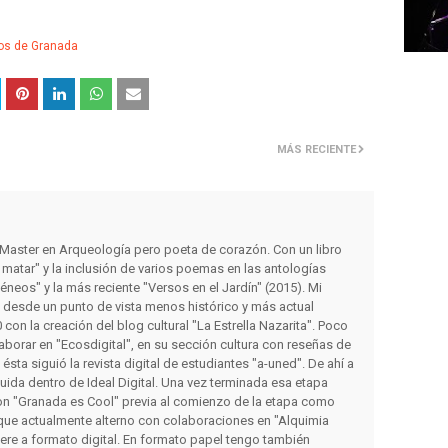
os de Granada
MÁS RECIENTE
y Master en Arqueología pero poeta de corazón. Con un libro
matar" y la inclusión de varios poemas en las antologías
éneos" y la más reciente "Versos en el Jardín" (2015). Mi
s desde un punto de vista menos histórico y más actual
con la creación del blog cultural "La Estrella Nazarita". Poco
orar en "Ecosdigital", en su sección cultura con reseñas de
a ésta siguió la revista digital de estudiantes "a-uned". De ahí a
luida dentro de Ideal Digital. Una vez terminada esa etapa
on "Granada es Cool" previa al comienzo de la etapa como
que actualmente alterno con colaboraciones en "Alquimia
iere a formato digital. En formato papel tengo también