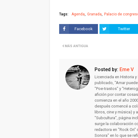
Tags:
Agenda
Granada
Palacio de congres
Facebook
Twitter
MÁS ANTIGUA
Posted by:
Eme V
Licenciada en Historia 
publicado, "Amar puede 
"Poe-trastos" y "Heterog
afición por contar cosa
comienza en el año 2000 
después comencé a colab
libros, cine y música) y 
"Subcultura", página inc
surge la colaboración c
redactora en "Rock On" 
Sonora" en lo que se ref