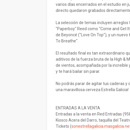
varios días encerrados en el estudio en
directo quedaron grabados directamente a 
La selección de temas incluyen arreglos 
"Paperboy" Reed como "Come and Get It",
de Beyoncé ("Love On Top"), y un nuevo t
To Breathe".
El resultado final es tan extraordinario q
aditivos de la fuerza bruta de la High 
de vientos, acompañada por la increíble y
y te hará bailar sin parar.
No podrás parar de agitar tus caderas y 
una maravillosa cerveza Estrella Galicia!
ENTRADAS A LA VENTA
Entradas a la venta en Red Entradas (9
Kiosco Acera del Darro, taquilla del Teat
Tickets (
sonestrellagalicia.masgalicia.ne