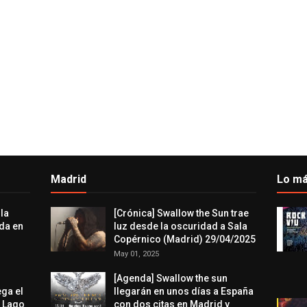
Madrid
Lo má
 la
[Crónica] Swallow the Sun trae
da en
luz desde la oscuridad a Sala
Copérnico (Madrid) 29/04/2025
May 01, 2025
[Agenda] Swallow the sun
ega el
llegarán en unos días a España
l Lago
con dos citas en Madrid y