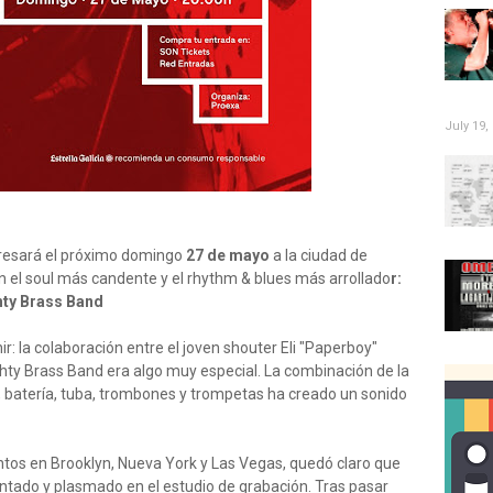
July 19,
resará el próximo domingo
27 de mayo
a la ciudad de
 el soul más candente y el rhythm & blues más arrollado
r:
hty Brass Band
r: la colaboración entre el joven shouter Eli "Paperboy"
ghty Brass Band era algo muy especial. La combinación de la
jo, batería, tuba, trombones y trompetas ha creado un sonido
ntos en Brooklyn, Nueva York y Las Vegas, quedó claro que
tado y plasmado en el estudio de grabación. Tras pasar