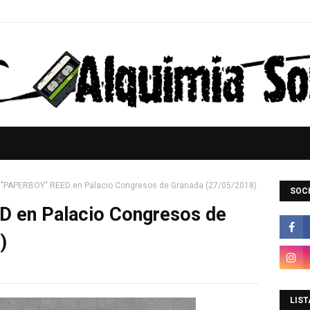
I "PAPERBOY" REED en Palacio Congresos de Granada (27/05/2018)
SOCI
D en Palacio Congresos de
)
LIST