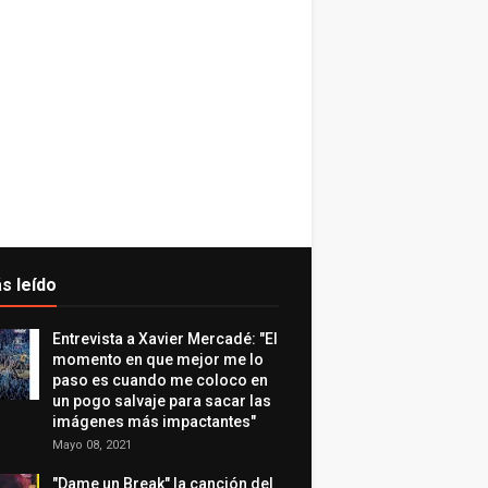
s leído
Entrevista a Xavier Mercadé: "El
momento en que mejor me lo
paso es cuando me coloco en
un pogo salvaje para sacar las
imágenes más impactantes"
Mayo 08, 2021
"Dame un Break" la canción del