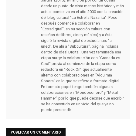
Jardín" (2015). Mi afición por contar cosas
desde un punto de vista menos histórico y más
actual comienza en el año 2000 con la creación
del blog cultural "La Estrella Nazarita". Poco
después comencé a colaborar en
"Ecosdigital", en su sección cultura con
reseñas de libros, cine y música) y a ésta
siguió la revista digital de estudiantes "a-
uned". De ahí a "Subcultura", página incluida
dentro de Ideal Digital. Una vez terminada esa
etapa surge la colaboración con "Granada es
Cool" previa al comienzo de la etapa como
redactora en "Rock On" que actualmente
alterno con colaboraciones en "Alquimia
Sonora" en lo que se refiere a formato digital.
En formato papel tengo también algunas
colaboraciones en "Mondosonoro" y "Metal
Hammer" por lo que puede decirse que escribir
se ha convertido en un vicio del que ya no
puedo prescindir.
PUBLICAR UN COMENTARIO