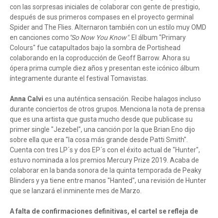
con las sorpresas iniciales de colaborar con gente de prestigio,
después de sus primeros compases en el proyecto germinal
Spider and The Flies. Alternaron también con un estilo muy OMD
en canciones como
"So Now You Know"
. El álbum "Primary
Colours" fue catapultados bajo la sombra de Portishead
colaborando en la coproducción de Geoff Barrow. Ahora su
ópera prima cumple diez años y presentan este icónico álbum
íntegramente durante el festival Tomavistas.
Anna Calvi
es una auténtica sensación. Recibe halagos incluso
durante conciertos de otros grupos. Menciona la nota de prensa
que es una artista que gusta mucho desde que publicase su
primer single "Jezebel", una canción por la que Brian Eno dijo
sobre ella que era "la cosa más grande desde Patti Smith".
Cuenta con tres LP´s y dos EP´s con el éxito actual de "Hunter",
estuvo nominada a los premios Mercury Prize 2019. Acaba de
colaborar en la banda sonora de la quinta temporada de Peaky
Blinders y ya tiene entre manos "Hanted", una revisión de Hunter
que se lanzará el inminente mes de Marzo.
A falta de confirmaciones definitivas, el cartel se refleja de