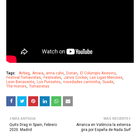
Tags:
Airbag
Amaia
anna calvi
Dorian
El Columpio Asesino
Festival Tomavistas
Festivales
Jarvis Cocker
Las Ligas Menores
Leon Benavente
Los Punsetes
novedades carminha
Suede
The Horrors
Tomavistas
MÁS ANTIGUA
MÁS RECIENTE
Quits Drag in Spain, Febrero
Arranca en València la extensa
2020. Madrid
gira por España de Nada Surf