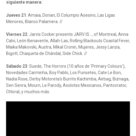
siguiente manera:
Jueves 21
: Amaia, Dorian, El Columpio Asesino, Las Ligas
Menores, Blanco Palamera. //
Viernes 22
: Jarvis Cocker presents JARV IS..., of Montreal, Anna
Calvi, León Benavente, Allah-Las, Rolling Blackouts Coastal Fever,
Maika Makovski,
Austra, Mikal Cronin, Mujeres, Jessy Lanza,
Bigott, Chaqueta de Chándal, Side Chick. //
Sábado 23
: Suede, The Horrors (10 años de 'Primary Colours'),
Novedades Carminha, Boy Pablo, Los Punsetes, Cate Le Bon,
Nadia Rose, Derby Motoreta's Burrito Kachimba, Airbag, Biznaga,
Sen Senra, Mourn, Le Parody,
Axolotes Mexicanos, Pantocrator,
Chloral, y muchos más.