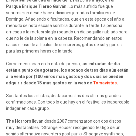
El festival se da cita el finde del 21 al 23 de Mayo, en el
Parque Enrique Tierno Galván.
Lo más sufrido fue que
suprimieron desde hace ediciones jornadas familiares de
Domingo. Añadiendo dificultades, que en esta época del año a
menudo se nota escasa sombra durante la tarde. La persona
arriesga a la meteorología rogando un día poquillo nublado para
que no le de la solana en la cabeza. Recomendando en estos
casos el uso de artículos de sombreros, gafas de sol y gorros
para las primeras horas de la tarde.
Como mencionan en la nota de prensa, l
as entradas de día
están a punto de agotarse, los abonos de tres días aún están
a la venta por (100 Euros más gastos y dos días se pueden
adquirir desde 75 más gastos en la web de
Tomavistas
.
Son tantos los artistas, destacamos las dos últimas grandes
confirmaciones. Con todo lo que hay en el festival es inabarcable
indagar en cada grupo.
The Horrors
llevan desde 2007 comenzaron con dos discos
muy destacables. "Strange House" recogiendo testigo de un
sonido alternativo noventero post punk/ Shoegaze synth pop,