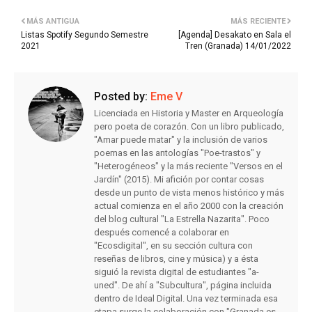
MÁS ANTIGUA
MÁS RECIENTE
Listas Spotify Segundo Semestre
[Agenda] Desakato en Sala el
2021
Tren (Granada) 14/01/2022
Posted by:
Eme V
Licenciada en Historia y Master en Arqueología
pero poeta de corazón. Con un libro publicado,
"Amar puede matar" y la inclusión de varios
poemas en las antologías "Poe-trastos" y
"Heterogéneos" y la más reciente "Versos en el
Jardín" (2015). Mi afición por contar cosas
desde un punto de vista menos histórico y más
actual comienza en el año 2000 con la creación
del blog cultural "La Estrella Nazarita". Poco
después comencé a colaborar en
"Ecosdigital", en su sección cultura con
reseñas de libros, cine y música) y a ésta
siguió la revista digital de estudiantes "a-
uned". De ahí a "Subcultura", página incluida
dentro de Ideal Digital. Una vez terminada esa
etapa surge la colaboración con "Granada es