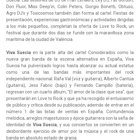
Suecia. Las sesiones de DJ de Fran Lenaers, Ley DJ, Fat Gordon,
Don Fluor, Miss Deep'in, Colin Peters, Giorgio Bonetti, Obtuso,
Agro DJ's y Toxicosmos también dan forma al cartel. Fiestas de
presentación, experiencias gastronómicas y actividades dirigidas
a los más pequeños, completan la oferta de Love to Rock, un
festival que durante dos días se funde con la maravillosa zona
marítima de la ciudad de València.
Viva Suecia
en la parte alta del cartel Considerados como la
nueva gran banda de la escena alternativa en España, Viva
Suecia ha pulverizado logros hasta alcanzar su actual estatus
como una de las bandas más importantes del rock
independiente nacional. Rafa Val (voz y guitarra), Alberto Cantúa
(guitarra), Jess Fabric (bajo) y Fernando Campillo (batería),
regresan con un cuarto álbum, "El amor de la clase que sea", que
presentarán en Love to Rock y que ya ha recogido el entusiasmo
de público y crítica desde su publicación, además de entrar en el
número 1 de las listas de ventas en España. Contundencia
melódica, arreglos majestuosos y épica guitarrera son la seña de
identidad de
Viva Suecia
, y sus conciertos se convierten en un
desbordante ejercicio de amor por la música y el rock de una
banda en absoluto estado de gracia.