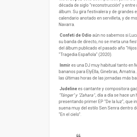
década de siglo "reconstrucción" y entr
álbum. Su gira festivalera y de grandes
calendario anotado en servilleta, y de
Navarra.
Confeti de Odio
aún no sabemos si Luca
su banda de directo, no se meta una fiest
del álbum publicado el pasado año "Hijos d
"Tragedia Española" (2020).
Inmir
es una DJ muy habitual tanto en 
bananos para ElyElla, Ginebras, Amatria.
las últimas horas de las jornadas más bai
Judeline
es cantante y compositora gadi
"Tánger" y "Zahara"
, día a día se hace u
presentando primer EP "De la luz", que 
suena muy del estilo Sen Senra dentro 
"En el cielo".