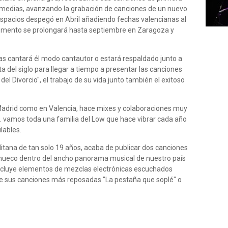
e medias, avanzando la grabación de canciones de un nuevo
 espacios despegó en Abril añadiendo fechas valencianas al
 momento se prolongará hasta septiembre en Zaragoza y
s cantará él modo cantautor o estará respaldado junto a
a del siglo para llegar a tiempo a presentar las canciones
el Divorcio", el trabajo de su vida junto también el exitoso
Madrid como en Valencia, hace mixes y colaboraciones muy
.. vamos toda una familia del Low que hace vibrar cada año
lables.
tana de tan solo 19 años, acaba de publicar dos canciones
n hueco dentro del ancho panorama musical de nuestro país
incluye elementos de mezclas electrónicas escuchados
de sus canciones más reposadas "La pestaña que soplé" o