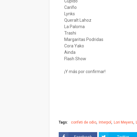
Cupido
Cariño
Lynks
Queralt Lahoz
La Paloma
Trashi
Margaritas Podridas
Cora Yako
Ainda
Flash Show
¡Y más por confirmar!
Tags:
confeti de odio
Interpol
Lori Meyers
Facebook
Twitter