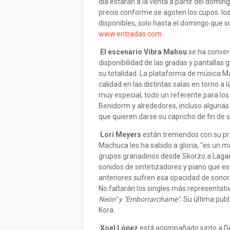
día estarán a la venta a partir del domi
precio conforme se agoten los cupos. lo
disponibles, solo hasta el domingo que s
www.entradas.com
.
El escenario Vibra Mahou
se ha converti
disponibilidad de las gradas y pantallas 
su totalidad. La plataforma de música M
calidad en las distintas salas en torno a
muy especial, todo un referente para lo
Benidorm y alrededores, incluso alguna
que quieren darse su capricho de fin de
Lori Meyers
están tremendos con su pres
Machuca les ha sabido a gloria, "es un 
grupos granadinos desde Skorzo a Lagart
sonidos de sintetizadores y piano que es
anteriores sufren esa opacidad de sonori
No faltarán los singles más representati
Neón" y "Emborrarchame".
Su última publ
Kora.
Xoel López
está acompañado junto a De