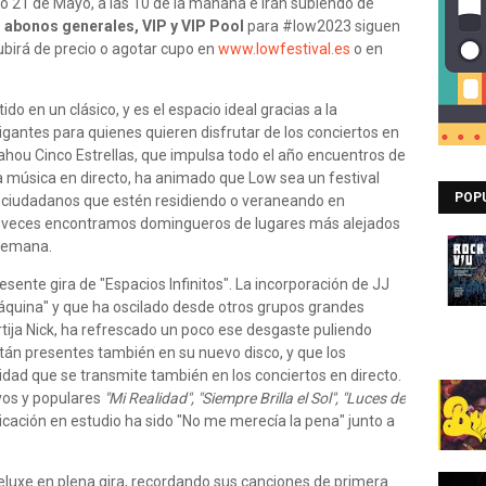
ngo 21 de Mayo, a las 10 de la mañana e irán subiendo de
s
abonos generales, VIP y VIP Pool
para #low2023 siguen
ubirá de precio o agotar cupo en
www.lowfestival.es
o en
do en un clásico, y es el espacio ideal gracias a la
gigantes para quienes quieren disfrutar de los conciertos en
ahou Cinco Estrellas, que impulsa todo el año encuentros de
 la música en directo, ha animado que Low sea un festival
POP
s ciudadanos que estén residiendo o veraneando en
s veces encontramos domingueros de lugares más alejados
 semana.
ente gira de "Espacios Infinitos". La incorporación de JJ
máquina" y que ha oscilado desde otros grupos grandes
ija Nick, ha refrescado un poco ese desgaste puliendo
tán presentes también en su nuevo disco, y que los
dad que se transmite también en los conciertos en directo.
vos y populares
"Mi Realidad", "Siempre Brilla el Sol", "Luces de
icación en estudio ha sido "No me merecía la pena" junto a
luxe en plena gira, recordando sus canciones de primera