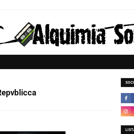
SOCI
Repvblicca
LIST