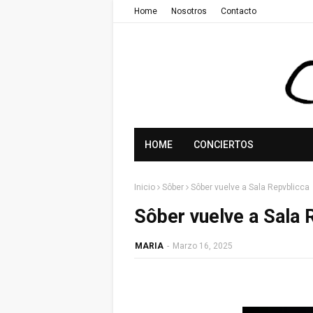
Home
Nosotros
Contacto
HOME
CONCIERTOS
Inicio
Sôber
Sôber vuelve a Sala Repvblicca
Sôber vuelve a Sala 
MARIA
-
Marzo 16, 2025