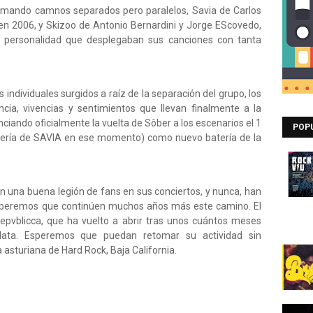
tomando camnos separados pero paralelos, Savia de Carlos
en 2006, y Skizoo de Antonio Bernardini y Jorge EScovedo,
 personalidad que desplegaban sus canciones con tanta
individuales surgidos a raíz de la separación del grupo, los
ia, vivencias y sentimientos que llevan finalmente a la
nciando oficialmente la vuelta de Sôber a los escenarios el 1
POP
tería de SAVIA en ese momento) como nuevo batería de la
n una buena legión de fans en sus conciertos, y nunca, han
 Esperemos que continúen muchos años más este camino. El
pvblicca, que ha vuelto a abrir tras unos cuántos meses
lata. Esperemos que puedan retomar su actividad sin
 asturiana de Hard Rock, Baja California.