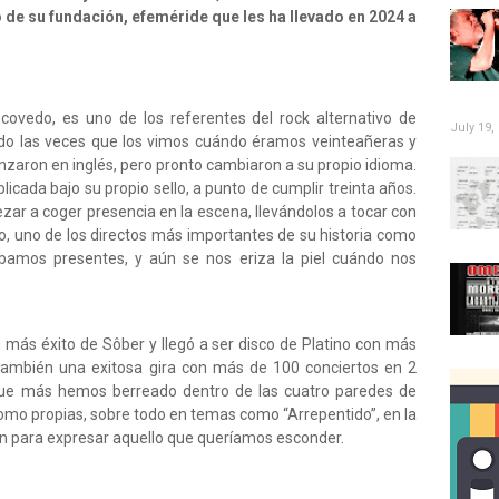
o de su fundación, efeméride que les ha llevado en 2024 a
covedo, es uno de los referentes del rock alternativo de
July 19,
rdo las veces que los vimos cuándo éramos veinteañeras y
nzaron en inglés, pero pronto cambiaron a su propio idioma.
licada bajo su propio sello, a punto de cumplir treinta años.
zar a coger presencia en la escena, llevándolos a tocar con
 uno de los directos más importantes de su historia como
ábamos presentes, y aún se nos eriza la piel cuándo nos
más éxito de Sôber y llegó a ser disco de Platino con más
también una exitosa gira con más de 100 conciertos en 2
 que más hemos berreado dentro de las cuatro paredes de
 como propias, sobre todo en temas como “Arrepentido”, en la
an para expresar aquello que queríamos esconder.