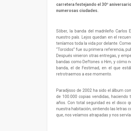
carretera festejando el 30º aniversari
numerosas ciudades.
Sôber, la banda del madrileño Carlos E
nuestro país. Lejos quedan en el recue
teníamos toda la vida por delante. Come
“Torcidos” fue su primera referencia, pub
Después vinieron otras entregas, y empe
bandas como Deftones o Him, y cómo no,
banda, el de Festimad, en el que est
retrotraemos a ese momento.
Paradÿsso de 2002 ha sido el álbum con 
de 100.000 copias vendidas, haciendo 
años. Con total seguridad es el disco
nuestra habitación, sintiendo las letras
que, nos veíamos atrapadas y nos serví