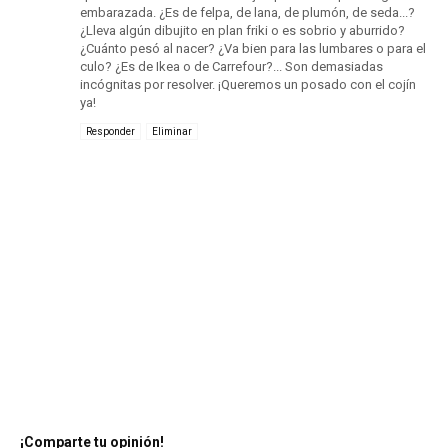
embarazada. ¿Es de felpa, de lana, de plumón, de seda...?
¿Lleva algún dibujito en plan friki o es sobrio y aburrido?
¿Cuánto pesó al nacer? ¿Va bien para las lumbares o para el
culo? ¿Es de Ikea o de Carrefour?... Son demasiadas
incógnitas por resolver. ¡Queremos un posado con el cojín
ya!
Responder
Eliminar
¡Comparte tu opinión!