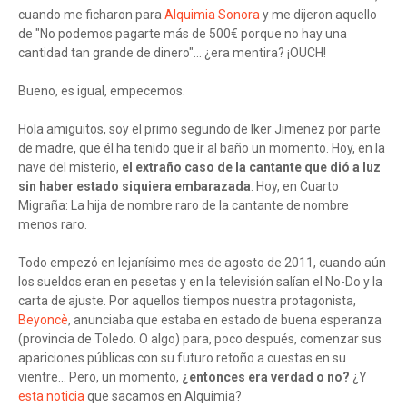
cuando me ficharon para
Alquimia Sonora
y me dijeron aquello
de "No podemos pagarte más de 500€ porque no hay una
cantidad tan grande de dinero"... ¿era mentira? ¡OUCH!
Bueno, es igual, empecemos.
Hola amigüitos, soy el primo segundo de Iker Jimenez por parte
de madre, que él ha tenido que ir al baño un momento. Hoy, en la
nave del misterio,
el extraño caso de la cantante que dió a luz
sin haber estado siquiera embarazada
. Hoy, en Cuarto
Migraña: La hija de nombre raro de la cantante de nombre
menos raro.
Todo empezó en lejanísimo mes de agosto de 2011, cuando aún
los sueldos eran en pesetas y en la televisión salían el No-Do y la
carta de ajuste. Por aquellos tiempos nuestra protagonista,
Beyoncè
, anunciaba que estaba en estado de buena esperanza
(provincia de Toledo. O algo) para, poco después, comenzar sus
apariciones públicas con su futuro retoño a cuestas en su
vientre... Pero, un momento,
¿entonces era verdad o no?
¿Y
esta noticia
que sacamos en Alquimia?