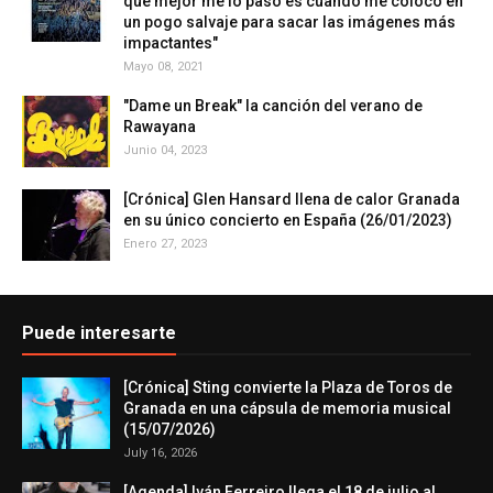
que mejor me lo paso es cuando me coloco en
un pogo salvaje para sacar las imágenes más
impactantes"
Mayo 08, 2021
"Dame un Break" la canción del verano de
Rawayana
Junio 04, 2023
[Crónica] Glen Hansard llena de calor Granada
en su único concierto en España (26/01/2023)
Enero 27, 2023
Puede interesarte
[Crónica] Sting convierte la Plaza de Toros de
Granada en una cápsula de memoria musical
(15/07/2026)
July 16, 2026
[Agenda] Iván Ferreiro llega el 18 de julio al