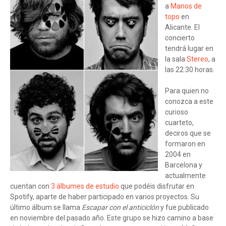
a
Manos de
topo
en
Alicante. El
concierto
tendrá lugar en
la sala
Stereo
, a
las 22:30 horas.
Para quien no
conozca a este
curioso
cuarteto,
deciros que se
formaron en
2004 en
Barcelona y
actualmente
cuentan con
3 álbumes de estudio
que podéis disfrutar en
Spotify, aparte de haber participado en varios proyectos. Su
último álbum se llama
Escapar con el anticiclón
y fue publicado
en noviembre del pasado año. Este grupo se hizo camino a base