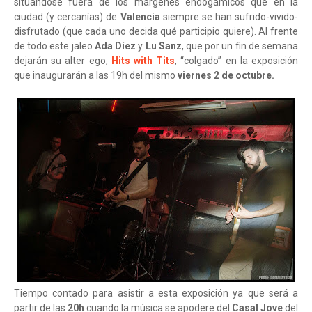
situándose fuera de los márgenes endogámicos que en la
ciudad (y cercanías) de
Valencia
siempre se han sufrido-vivido-
disfrutado (que cada uno decida qué participio quiere). Al frente
de todo este jaleo
Ada Díez
y
Lu Sanz
, que por un fin de semana
dejarán su alter ego,
Hits with Tits
, “colgado” en la exposición
que inaugurarán a las 19h del mismo
viernes 2 de octubre.
Tiempo contado para asistir a esta exposición ya que será a
partir de las
20h
cuando la música se apodere del
Casal Jove
del