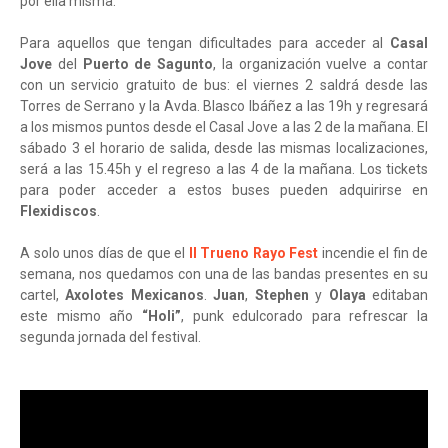
por ella misma.
Para aquellos que tengan dificultades para acceder al
Casal
Jove
del
Puerto de Sagunto
, la organización vuelve a contar
con un servicio gratuito de bus: el viernes 2 saldrá desde las
Torres de Serrano y la Avda. Blasco Ibáñez a las 19h y regresará
a los mismos puntos desde el Casal Jove a las 2 de la mañana. El
sábado 3 el horario de salida, desde las mismas localizaciones,
será a las 15.45h y el regreso a las 4 de la mañana. Los tickets
para poder acceder a estos buses pueden adquirirse en
Flexidiscos
.
A solo unos días de que el
II Trueno Rayo Fest
incendie el fin de
semana, nos quedamos con una de las bandas presentes en su
cartel,
Axolotes Mexicanos
.
Juan
,
Stephen
y
Olaya
editaban
este mismo año
“Holi”
, punk edulcorado para refrescar la
segunda jornada del festival.