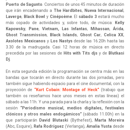
Puerto de Sagunto
. Conciertos de unos 45 minutos de duración
que irán encadenando a
The Hardbites
,
Nueva Internacional
,
Laverge
,
Black Bowl
y
Cinépoème
. El
sábado 3
estará mucho
más copado de actividades y, sobre todo, de música:
Kelly
Kapowsky
,
Pane
,
Vietnam,
Las Infantas
,
Mihassan
,
Árida
,
Ghost Transmission
,
Black Islands
,
Ghost Car
,
Celica XX
,
Axolotes Mexicanos
y
Los Nastys
desde las 16.20h hasta las
3.30 de la madrugada. Casi 12 horas de música en directo
precedida por las sesiones de
Hits with Tits djs
y de
Blutkasi
Dj
.
En esta segunda edición la programación se centra más en las
bandas que tocarán en directo durante las dos jornadas, pero
también sigue habiendo espacio para el cine documental, con la
proyección de
“Kurt Cobain: Montage of Heck”
(trabajo que
también os reseñamos hace unos meses en estas líneas) el
sábado a las 11h. Y una parada para la charla y la reflexión con la
sesión
“Periodismo musical, medios digitales, festivales
clónicos y otros males endogámicos”
(sábado 11.00h) en la
que participarán
David Blutaski
(Bythefest),
Marta Moreira
(Abc, Esquire),
Rafa Rodríguez
(Verlanga),
Amalia Yusta
desde