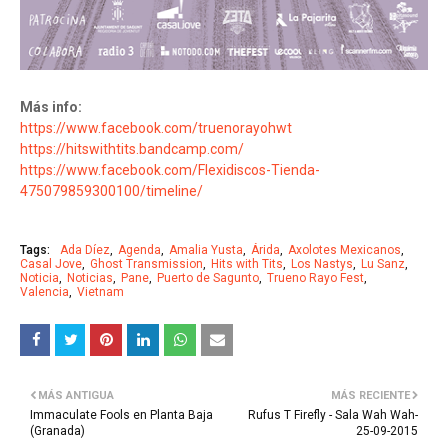
Más info:
https://www.facebook.com/truenorayohwt
https://hitswithtits.bandcamp.com/
https://www.facebook.com/Flexidiscos-Tienda-
475079859300100/timeline/
Tags:
Ada Díez
Agenda
Amalia Yusta
Árida
Axolotes Mexicanos
Casal Jove
Ghost Transmission
Hits with Tits
Los Nastys
Lu Sanz
Noticia
Noticias
Pane
Puerto de Sagunto
Trueno Rayo Fest
Valencia
Vietnam
MÁS ANTIGUA
MÁS RECIENTE
Immaculate Fools en Planta Baja
Rufus T Firefly - Sala Wah Wah-
(Granada)
25-09-2015