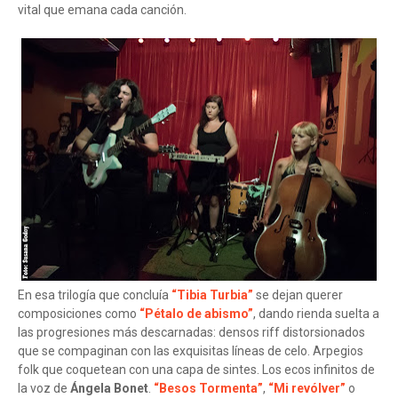
vital que emana cada canción.
En esa trilogía que concluía
“Tibia Turbia”
se dejan querer
composiciones como
“Pétalo de abismo”
, dando rienda suelta a
las progresiones más descarnadas: densos riff distorsionados
que se compaginan con las exquisitas líneas de celo. Arpegios
folk que coquetean con una capa de sintes. Los ecos infinitos de
la voz de
Ángela Bonet
.
“Besos Tormenta”
,
“Mi revólver”
o