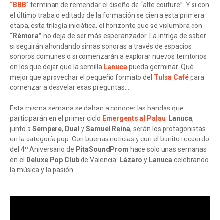
“BBB”
terminan de remendar el diseño de “alte couture”. Y si con
el último trabajo editado de la formación se cierra esta primera
etapa, esta trilogía iniciática, el horizonte que se vislumbra con
“Rémora”
no deja de ser más esperanzador. La intriga de saber
si seguirán ahondando simas sonoras a través de espacios
sonoros comunes o si comenzarán a explorar nuevos territorios
en los que dejar que la semilla
Lanuca
pueda germinar. Qué
mejor que aprovechar el pequeño formato del
Tulsa Café
para
comenzar a desvelar esas preguntas…
Esta misma semana se daban a conocer las bandas que
participarán en el primer ciclo
Emergents al Palau
.
Lanuca
,
junto a
Sempere
,
Dual
y
Samuel Reina
, serán los protagonistas
en la categoría pop. Con buenas noticias y con el bonito recuerdo
del 4º Aniversario de
PitaSoundProm
hace solo unas semanas
en el
Deluxe Pop Club
de Valencia:
Lázaro
y
Lanuca
celebrando
la música y la pasión.