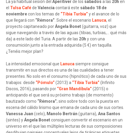
La ya habitual sesión del
Aperitiver
de los
sábados
a las
20h
en
el
Tulsa Café
de
Valencia
contará este
sábado 18 de
noviembre
con los temas de
“Tibia Turbia”
y el avance de lo
que llegará con
“Rémora”
. Sobre el escenario
Lanuca
, el
proyecto capitaneado por
Ángela Bonet
(guitarra, voz) que
sigue navegando a través de las aguas (tibias, turbias,… qué más
da) a este lado del Turia. A partir de las
20h
y con una
consumición junto a la entrada adquirida (5 €) en taquilla.
¿Tenéis mejor plan?
La intensidad emocional que
Lanuca
siempre consigue
transmitir en sus directos es una de las cualidades a tener
presentes. No solo en el consumo (hipnótico) de cada uno de sus
trabajos: desde
“Pómulo”
(2013) a
“Tibia Turbia”
(Infinito
Discos, 2016), pasando por
“Gran Mandíbula”
(2015) o
anticipando el que será su próximo trabajo (de momento)
bautizado como
“Rémora”
; sino sobre todo con la puesta en
escena del cálido lirismo que emana de cada uno de sus cortes.
Vanessa Juan
(celo),
Manolo Bertrán
(guitarra),
Ana Santos
(sintes) y
Ángela Bonet
consiguen convertir el escenario en un
universo en el que las múltiples lecturas de sus composiciones
desdibujan paisajes conceptuales lejos de tiránicas etiquetas.