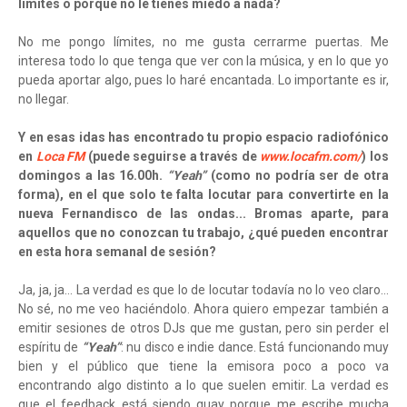
límites o porque no le tienes miedo a nada?
No me pongo límites, no me gusta cerrarme puertas. Me
interesa todo lo que tenga que ver con la música, y en lo que yo
pueda aportar algo, pues lo haré encantada. Lo importante es ir,
no llegar.
Y en esas idas has encontrado tu propio espacio radiofónico
en
Loca FM
(puede seguirse a través de
www.locafm.com/
) los
domingos a las 16.00h.
“Yeah”
(como no podría ser de otra
forma), en el que solo te falta locutar para convertirte en la
nueva Fernandisco de las ondas... Bromas aparte, para
aquellos que no conozcan tu trabajo, ¿qué pueden encontrar
en esta hora semanal de sesión?
Ja, ja, ja… La verdad es que lo de locutar todavía no lo veo claro…
No sé, no me veo haciéndolo. Ahora quiero empezar también a
emitir sesiones de otros DJs que me gustan, pero sin perder el
espíritu de
“Yeah”
: nu disco e indie dance. Está funcionando muy
bien y el público que tiene la emisora poco a poco va
encontrando algo distinto a lo que suelen emitir. La verdad es
que el feedback está siendo guay porque me escribe mucha