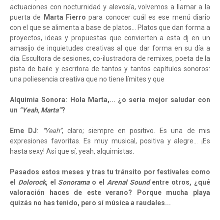
actuaciones con nocturnidad y alevosía, volvemos a llamar a la
puerta de
Marta Fierro
para conocer cuál es ese menú diario
con el que se alimenta a base de platos... Platos que dan forma a
proyectos, ideas y propuestas que convierten a esta dj en un
amasijo de inquietudes creativas al que dar forma en su día a
día. Escultora de sesiones, co-ilustradora de remixes, poeta de la
pista de baile y escritora de tantos y tantos capítulos sonoros:
una poliesencia creativa que no tiene límites y que
Alquimia Sonora: Hola Marta,... ¿o sería mejor saludar con
un
“Yeah, Marta”
?
Eme DJ
:
"Yeah”
, claro; siempre en positivo. Es una de mis
expresiones favoritas. Es muy musical, positiva y alegre… ¡Es
hasta sexy! Así que sí, yeah, alquimistas.
Pasados estos meses y tras tu tránsito por festivales como
el
Dolorock
, el
Sonorama
o el
Arenal Sound
entre otros, ¿qué
valoración haces de este verano? Porque mucha playa
quizás no has tenido, pero sí música a raudales...