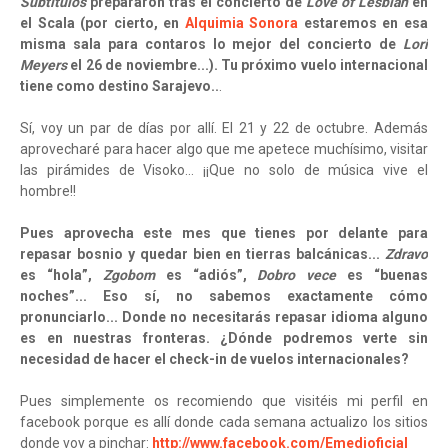
Subtítulos
prepararon tras el concierto de
Love of Lesbian
en
el Scala (por cierto, en
Alquimia Sonora
estaremos en esa
misma sala para contaros lo mejor del concierto de
Lori
Meyers
el 26 de noviembre...). Tu próximo vuelo internacional
tiene como destino Sarajevo..
.
Sí, voy un par de días por allí. El 21 y 22 de octubre. Además
aprovecharé para hacer algo que me apetece muchísimo, visitar
las pirámides de Visoko… ¡¡Que no solo de música vive el
hombre!!
Pues aprovecha este mes que tienes por delante para
repasar bosnio y quedar bien en tierras balcánicas...
Zdravo
es “hola”,
Zgobom
es “adiós”,
Dobro vece
es “buenas
noches”... Eso sí, no sabemos exactamente cómo
pronunciarlo... Donde no necesitarás repasar idioma alguno
es en nuestras fronteras. ¿Dónde podremos verte sin
necesidad de hacer el check-in de vuelos internacionales?
Pues simplemente os recomiendo que visitéis mi perfil en
facebook porque es allí donde cada semana actualizo los sitios
donde voy a pinchar:
http://www.facebook.com/Emedjoficial