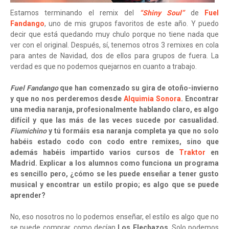
Estamos terminando el remix del
“Shiny Soul”
de
Fuel
Fandango
, uno de mis grupos favoritos de este año. Y puedo
decir que está quedando muy chulo porque no tiene nada que
ver con el original. Después, sí, tenemos otros 3 remixes en cola
para antes de Navidad, dos de ellos para grupos de fuera. La
verdad es que no podemos quejarnos en cuanto a trabajo.
Fuel Fandango
que han comenzado su gira de otoño-invierno
y que no nos perderemos desde
Alquimia Sonora
. Encontrar
una media naranja, profesionalmente hablando claro, es algo
difícil y que las más de las veces sucede por casualidad.
Fiumichino
y tú formáis esa naranja completa ya que no solo
habéis estado codo con codo entre remixes, sino que
además habéis impartido varios cursos de
Traktor
en
Madrid. Explicar a los alumnos como funciona un programa
es sencillo pero, ¿cómo se les puede enseñar a tener gusto
musical y encontrar un estilo propio; es algo que se puede
aprender?
No, eso nosotros no lo podemos enseñar, el estilo es algo que no
se puede comprar, como decían
Los Flechazos
. Solo podemos