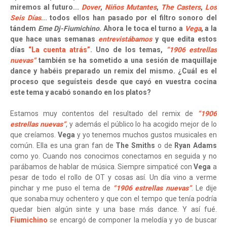
miremos al futuro...
Dover
,
Niños Mutantes
,
The Casters
,
Los
Seis Días
... todos ellos han pasado por el filtro sonoro del
tándem
Eme Dj-Fiumichino
. Ahora le toca el turno a
Vega
, a la
que hace unas semanas
entrevistábamos
y que edita estos
días
“La cuenta atrás”
. Uno de los temas,
“1906 estrellas
nuevas”
también se ha sometido a una sesión de maquillaje
dance y habéis preparado un remix del mismo. ¿Cuál es el
proceso que seguísteis desde que cayó en vuestra cocina
este tema y acabó sonando en los platos?
Estamos muy contentos del resultado del remix de
“1906
estrellas nuevas”
, y además el público lo ha acogido mejor de lo
que creíamos.
Vega
y yo tenemos muchos gustos musicales en
común. Ella es una gran fan de
The Smiths
o de
Ryan Adams
como yo. Cuando nos conocimos conectamos en seguida y no
parábamos de hablar de música. Siempre simpaticé con
Vega
a
pesar de todo el rollo de OT y cosas así. Un día vino a verme
pinchar y me puso el tema de
“1906 estrellas nuevas”
. Le dije
que sonaba muy ochentero y que con el tempo que tenía podría
quedar bien algún sinte y una base más dance. Y así fué.
Fiumichino
se encargó de componer la melodía y yo de buscar