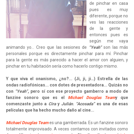
de pinchar en casa
pues es muy
diferente, porque no
ves las reacciones
de la gente y
entonces pues es
según me vaya
animando yo… Creo que las sesiones de
“Yeah”
son las más
personales porque es directamente pinchar para mí. Pinchar
para la gente es más parecido a hacer el amor con alguien, y
pinchar en tu habitación sería como hacerlo contigo mismo.
Y que viva el onanismo, ¿no?... (Ji, ji, ji…) Estrella de las
ondas radiofónicas... con dotes de presentadora... Quizás no
con
“Yeah”
, pero sí con ese proyecto gamberro a modo de
fanzine sonoro que es el
Michael Douglas Team
y que
comenzaste junto a
Cira
y
Julián
.
“Acosada”
es una de esas
películas que ha hecho mucho daño al cine...
Michael Douglas Team
es una gamberrada. Es un fanzine sonoro
totalmente improvisado. A veces contamos con invitados como