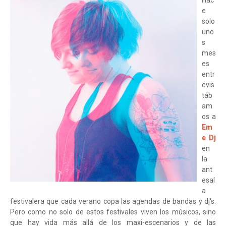
Hac
e
solo
uno
s
mes
es
entr
evis
táb
am
os a
Em
e Dj
en
la
ant
esal
a
festivalera que cada verano copa las agendas de bandas y dj's.
Pero como no solo de estos festivales viven los músicos, sino
que hay vida más allá de los maxi-escenarios y de las