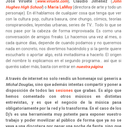
Jose Viruete
(
www.viruete.com
),
Claudio Jiménez
(
John
Hughes High School
) o
Maria LaMuy
(directora de arte y todo un
personaje). En él hablamos de cualquier cosa que tenga que ver
con la cultura pop, cultura basura, cine chungo, cómics, teorías
conspiranoides, leyendas urbanas, series de TV… Todo lo que se
nos pase por la cabeza de forma improvisada. Es como una
conversación de amigos freaks. Lo hacemos una vez al mes, o
cada quince días, depende de cuando podamos y no queremos
nada en concreto; nos divertimos haciéndolo y si la gente quiere
escucharlo o aportar algo, está invitadísima a hacerlo. El origen
del nombre lo explicamos en el segundo programa… así que si
queréis saber más, basta con entrar en
nuestra página
.
A través de internet no solo rendís un homenaje sui generis a
Michal Douglas
, sino que además intentas compartir y poner a
disposición de todos las
sesiones
que grabas. Es algo que
hemos comentado con otros músicos en distintas
entrevistas, y es que el negocio de la música pasa
obligatoriamente por la red y lo transforma. En el caso de los
Dj's es una herramienta muy potente para exponer vuestro
trabajo y poder movilizar al público de forma que ya no se
vaya a una discoteca por pasar una noche de fiesta, sino que