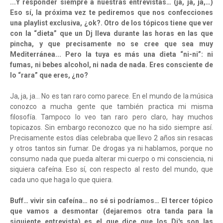
...Y responder siempre a nuestras entrevistas… (ja, ja, ja,…)
Eso sí, la próxima vez te pediremos que nos confecciones
una playlist exclusiva, ¿ok?. Otro de los tópicos tiene que ver
con la “dieta” que un Dj lleva durante las horas en las que
pincha, y que precisamente no se cree que sea muy
Mediterránea... Pero la tuya es más una dieta “ni-ni”: ni
fumas, ni bebes alcohol, ni nada de nada. Eres consciente de
lo “rara” que eres, ¿no?
Ja, ja, ja… No es tan raro como parece. En el mundo de la música
conozco a mucha gente que también practica mi misma
filosofía. Tampoco lo veo tan raro pero claro, hay muchos
topicazos. Sin embargo reconozco que no ha sido siempre así.
Precisamente estos días celebraba que llevo 2 años sin resacas
y otros tantos sin fumar. De drogas ya ni hablamos, porque no
consumo nada que pueda alterar mi cuerpo o mi consciencia, ni
siquiera cafeína. Eso sí, con respecto al resto del mundo, que
cada uno que haga lo que quiera.
Buff… vivir sin cafeína… no sé si podríamos… El tercer tópico
que vamos a desmontar (dejaremos otra tanda para la
siguiente entrevista) es el que dice que los Dj's son las