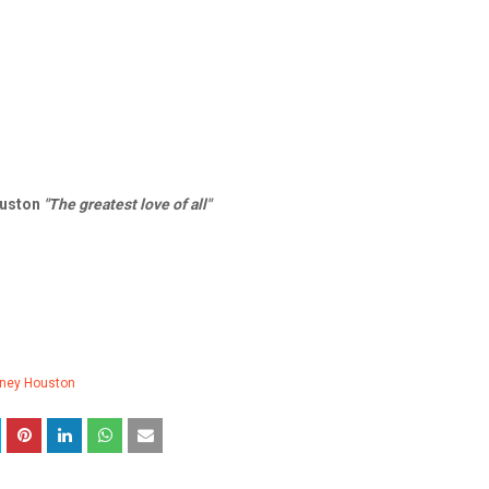
ouston
"The greatest love of all"
ney Houston