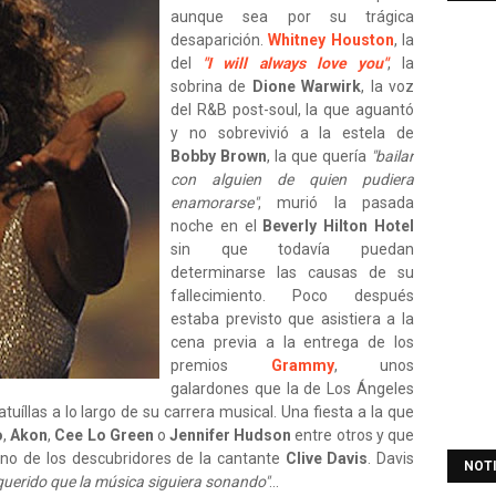
aunque sea por su trágica
desaparición.
Whitney Houston
, la
del
"I will always love you"
, la
sobrina de
Dione Warwirk
, la voz
del R&B post-soul, la que aguantó
y no sobrevivió a la estela de
Bobby Brown
, la que quería
"bailar
con alguien de quien pudiera
enamorarse"
, murió la pasada
noche en el
Beverly Hilton Hotel
sin que todavía puedan
determinarse las causas de su
fallecimiento. Poco después
estaba previsto que asistiera a la
cena previa a la entrega de los
premios
Grammy
, unos
galardones que la de Los Ángeles
uíllas a lo largo de su carrera musical. Una fiesta a la que
o
,
Akon
,
Cee Lo Green
o
Jennifer Hudson
entre otros y que
no de los descubridores de la cantante
Clive Davis
. Davis
NOT
 querido que la música siguiera sonando"
...