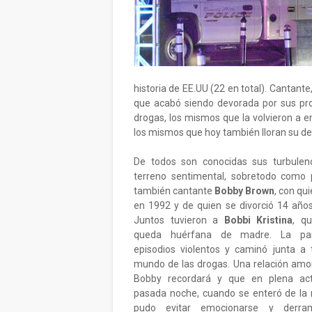
historia de EE.UU (22 en total). Cantante, 
que acabó siendo devorada por sus propi
drogas, los mismos que la volvieron a e
los mismos que hoy también lloran su de
De todos son conocidas sus turbulenc
terreno sentimental, sobretodo como 
también cantante
Bobby Brown
, con qu
en 1992 y de quien se divorció 14 año
Juntos tuvieron a
Bobbi Kristina
, q
queda huérfana de madre. La pare
episodios violentos y caminó junta a 
mundo de las drogas. Una relación amo
Bobby recordará y que en plena act
pasada noche, cuando se enteró de la n
pudo evitar emocionarse y derra