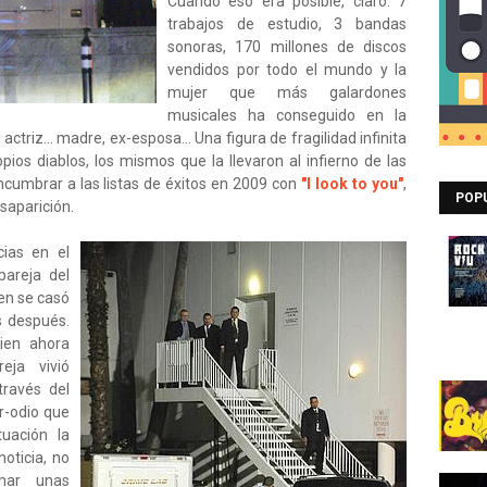
Cuando eso era posible, claro. 7
trabajos de estudio, 3 bandas
sonoras, 170 millones de discos
vendidos por todo el mundo y la
mujer que más galardones
musicales ha conseguido en la
actriz... madre, ex-esposa... Una figura de fragilidad infinita
os diablos, los mismos que la llevaron al infierno de las
ncumbrar a las listas de éxitos en 2009 con
"I look to you"
,
POP
saparición.
ias en el
pareja del
ien se casó
s después.
uien ahora
ja vivió
través del
r-odio que
uación la
oticia, no
mar unas