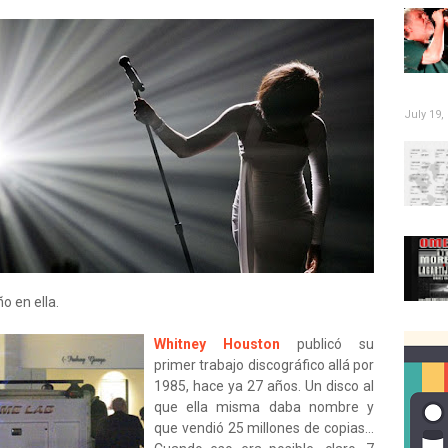
July 19,
o en ella.
Whitney Houston
publicó su
primer trabajo discográfico allá por
1985, hace ya 27 años. Un disco al
que ella misma daba nombre y
que vendió 25 millones de copias...