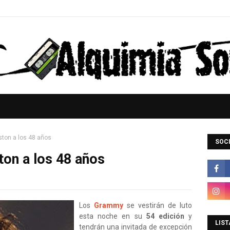
ton a los 48 años
SOCI
on a los 48 años
Los
Grammy
se vestirán de luto
esta noche en su
54 edición
y
LIST
tendrán una invitada de excepción