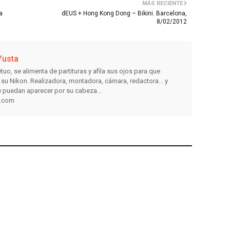
MÁS RECIENTE
a
dEUS + Hong Kong Dong – Bikini. Barcelona,
8/02/2012
Yusta
tuo, se alimenta de partituras y afila sus ojos para que
e su Nikon. Realizadora, montadora, cámara, redactora... y
 puedan aparecer por su cabeza...
a.com