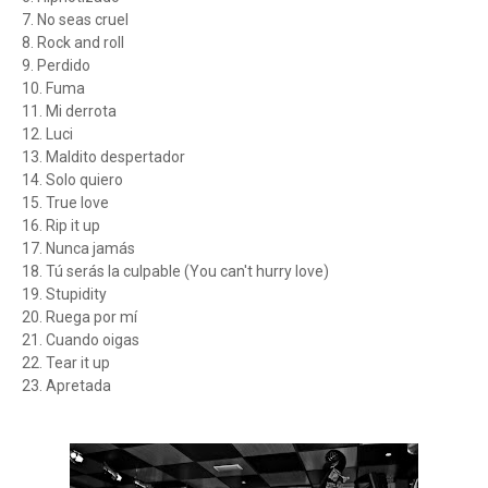
7. No seas cruel
8. Rock and roll
9. Perdido
10. Fuma
11. Mi derrota
12. Luci
13. Maldito despertador
14. Solo quiero
15. True love
16. Rip it up
17. Nunca jamás
18. Tú serás la culpable (You can't hurry love)
19. Stupidity
20. Ruega por mí
21. Cuando oigas
22. Tear it up
23. Apretada