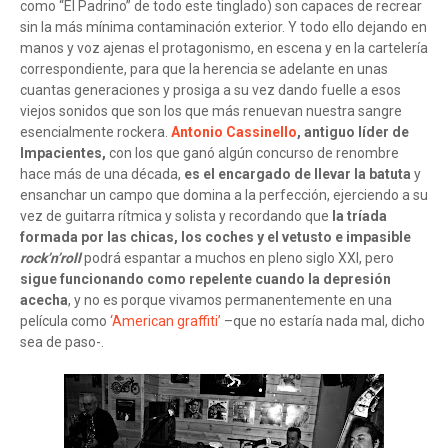
como “El Padrino” de todo este tinglado) son capaces de recrear
sin la más mínima contaminación exterior. Y todo ello dejando en
manos y voz ajenas el protagonismo, en escena y en la cartelería
correspondiente, para que la herencia se adelante en unas
cuantas generaciones y prosiga a su vez dando fuelle a esos
viejos sonidos que son los que más renuevan nuestra sangre
esencialmente rockera.
Antonio Cassinello
, antiguo líder de
Impacientes,
con los que ganó algún concurso de renombre
hace más de una década,
es el encargado de llevar la batuta
y
ensanchar un campo que domina a la perfección, ejerciendo a su
vez de guitarra rítmica y solista y recordando que
la tríada
formada por las chicas, los coches y el vetusto e impasible
rock’n’roll
podrá espantar a muchos en pleno siglo XXI, pero
sigue funcionando como repelente cuando la depresión
acecha
, y no es porque vivamos permanentemente en una
película como
‘American graffiti’
–que no estaría nada mal, dicho
sea de paso-.