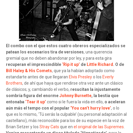
El combo con el que estos cuatro obreros especializados se
patean los escenarios tira de versiones
, una querencia
gremial que no deben abandonar por ley, y para esta gira
recuperan el imprescindible
‘Rip it up’
de
Little Richard
. O de
Bill Haley & His Comets
, que ya la habían adoptado como
estandarte antes de que llegaran
Elvis Presley
o los
Everly
Brothers
, de ahí que haya que rendirse otra vez ante un clásico
de clásicos; y, cambiando el verbo,
resucitan la injustamente
sombría figura del enorme
Johnny Burnette
, la bestia que
entonaba
‘Tear it up’
como si le fuera la vida en ello,
o aceleran
aún más el tempo con el popular
‘You can’t hurry love’
, o lo
que es lo mismo, ‘Tú serás la culpable’ (su personal adaptación al
castellano), más reconocible para los de su especie en la voz de
Brian Setzer y los
Stray Cats
que en
el original de las Supremes
.