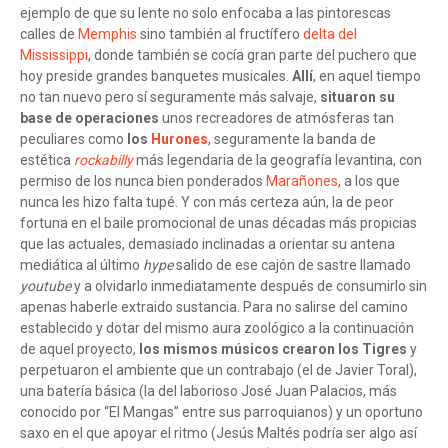
ejemplo de que su lente no solo enfocaba a las pintorescas
calles de
Memphis
sino también al fructífero
delta del
Mississippi
, donde también se cocía gran parte del puchero que
hoy preside grandes banquetes musicales.
Allí
, en aquel tiempo
no tan nuevo pero sí seguramente más salvaje,
situaron su
base de operaciones
unos recreadores de atmósferas tan
peculiares como
los
Hurones
, seguramente la banda de
estética
rockabilly
más legendaria de la geografía levantina, con
permiso de los nunca bien ponderados
Marañones
, a los que
nunca les hizo falta tupé. Y con más certeza aún, la de peor
fortuna en el baile promocional de unas décadas más propicias
que las actuales, demasiado inclinadas a orientar su antena
mediática al último
hype
salido de ese cajón de sastre llamado
youtube
y a olvidarlo inmediatamente después de consumirlo sin
apenas haberle extraido sustancia. Para no salirse del camino
establecido y dotar del mismo aura zoológico a la continuación
de aquel proyecto,
los mismos músicos crearon los Tigres
y
perpetuaron el ambiente que un contrabajo (el de Javier Toral),
una batería básica (la del laborioso José Juan Palacios, más
conocido por “El Mangas” entre sus parroquianos) y un oportuno
saxo en el que apoyar el ritmo (Jesús Maltés podría ser algo así