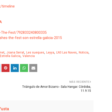
/timeline
LA
s-The-Fest/792833240800335
es-the-fest-son-estrella-galicia-2015
met
Joana Serrat
Les sueques
Leyya
LN3 Las Naves
Noticia
Estrella Galicia
Valencia
MÁS RECIENTE
Triángulo de Amor Bizarro - Sala Hangar. Córdoba,
11.9.15
Yusta