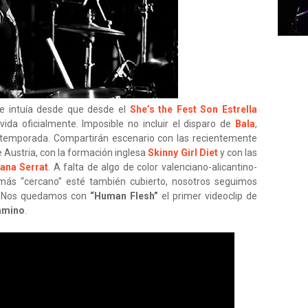
se intuía desde que desde el
She’s the Fest
Son Estrella
da oficialmente. Imposible no incluir el disparo de
Bala
,
 temporada. Compartirán escenario con las recientemente
Austria, con la formación inglesa
Skinny Girl Diet
y con las
ana Serrat
. A falta de algo de color valenciano-alicantino-
 más “cercano” esté también cubierto, nosotros seguimos
s. Nos quedamos con
“Human Flesh”
el primer videoclip de
amino
.