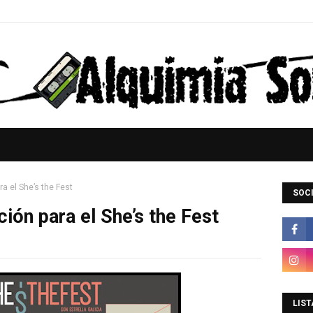
a el She’s the Fest
SOCI
ión para el She’s the Fest
LIST