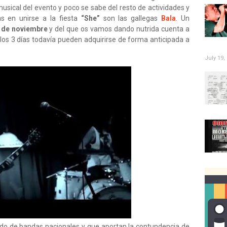
sical del evento y poco se sabe del resto de actividades y
mas en unirse a la fiesta
“She”
son las gallegas
Bala
. Un
9 de noviembre
y del que os vamos dando nutrida cuenta a
 los 3 días todavía pueden adquirirse de forma anticipada a
July 19,
do de bandas nacionales y que aportan la contundencia de