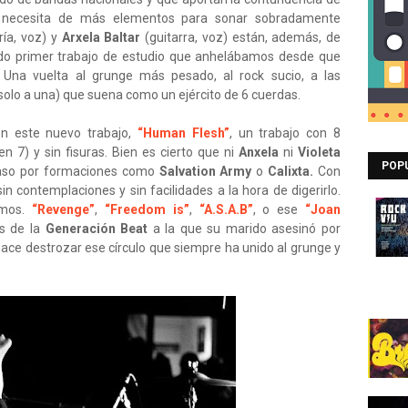
 necesita de más elementos para sonar sobradamente
ría, voz) y
Arxela Baltar
(guitarra, voz) están, además, de
o primer trabajo de estudio que anhelábamos desde que
Una vuelta al grunge más pesado, al rock sucio, a las
, solo a una) que suena como un ejército de 6 cuerdas.
n este nuevo trabajo,
“Human Flesh”
, un trabajo con 8
n 7) y sin fisuras. Bien es cierto que ni
Anxela
ni
Violeta
POP
 paso por formaciones como
Salvation Army
o
Calixta.
Con
in contemplaciones y sin facilidades a la hora de digerirlo.
amos.
“Revenge”
,
“Freedom is”
,
“A.S.A.B”
, o ese
“Joan
as de la
Generación Beat
a la que su marido asesinó por
hace destrozar ese círculo que siempre ha unido al grunge y