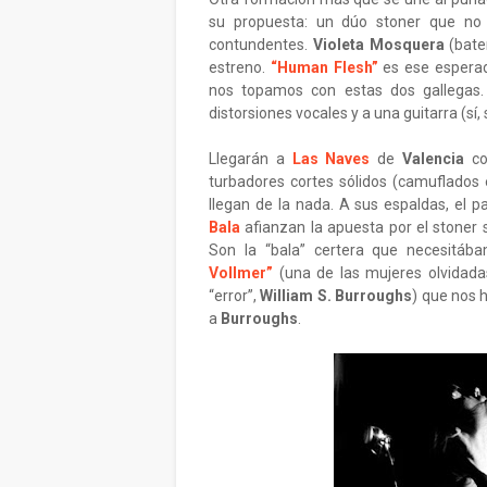
su propuesta: un dúo stoner que no
contundentes.
Violeta Mosquera
(bate
estreno.
“Human Flesh”
es ese esperad
nos topamos con estas dos gallegas. 
distorsiones vocales y a una guitarra (sí
Llegarán a
Las Naves
de
Valencia
co
turbadores cortes sólidos (camuflados e
llegan de la nada. A sus espaldas, el
Bala
afianzan la apuesta por el stoner s
Son la “bala” certera que necesitáb
Vollmer”
(una de las mujeres olvidad
“error”,
William S. Burroughs
) que nos 
a
Burroughs
.