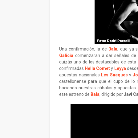
Una confirmación, la de
Bala
, que ya 
Galicia
comenzaran a dar señales de vi
quizás uno de los destacables de esta
confirmadas
Hella Comet
y
Leyya
desde 
apuestas nacionales
Les Sueques
y
Jo
castellonense para que el cupo de lo
haciendo nuestras cábalas y apuesta
este estreno de
Bala
, dirigido por
Javi C