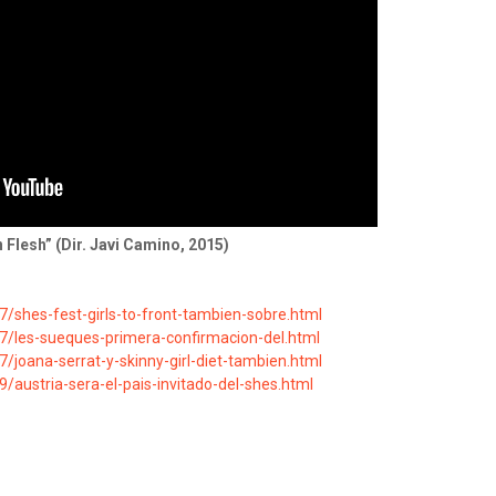
Flesh” (Dir. Javi Camino, 2015)
/shes-fest-girls-to-front-tambien-sobre.html
7/les-sueques-primera-confirmacion-del.html
joana-serrat-y-skinny-girl-diet-tambien.html
austria-sera-el-pais-invitado-del-shes.html